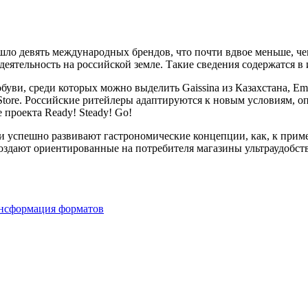
шло девять международных брендов, что почти вдвое меньше, чем
деятельность на российской земле. Такие сведения содержатся 
ви, среди которых можно выделить Gaissina из Казахстана, Emil
tore. Российские ритейлеры адаптируются к новым условиям, оп
 проекта Ready! Steady! Go!
и успешно развивают гастрономические концепции, как, к приме
оздают ориентированные на потребителя магазины ультраудобств
нсформация форматов