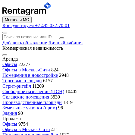
Москва и МО
Консультируем +7 495 032-70-01
Добавить объявление
Личный кабинет
Коммерческая недвижимость
Аренда
Офисы
22277
Офисы в Москва-Сити
824
Помещения в новостройке
2948
Торговые площади
6157
Стрит-ритейл
11209
Свободное назначение (ПСН)
10405
Складские помещения
3530
Производственные площади
1819
Земельные участки (пром)
96
Здания
90
Продажа
Офисы
9754
Офисы в Москва-Сити
411
Помещения в новостройке
4517