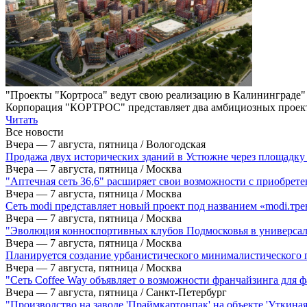
"Проекты "Кортроса" ведут свою реализацию в Калининграде"
Корпорация "КОРТРОС" представляет два амбициозных проекта
Читать
Все новости
Вчера — 7 августа, пятница / Вологодская
Продажа двух исторических зданий в Устюжне через площадк
Вчера — 7 августа, пятница / Москва
"Aптечная сеть 36,6" расширяет свои возможности с приобрете
Вчера — 7 августа, пятница / Москва
Сеть modi представляет новый проект под названием «modi.тр
Вчера — 7 августа, пятница / Москва
"Эволюция конноспортивных клубов Подмосковья в универсал
Вчера — 7 августа, пятница / Москва
Планируется создание урбанистического минималистического
Вчера — 7 августа, пятница / Москва
"Сеть Coffee Way объявляет о возможности франчайзинга для 
Вчера — 7 августа, пятница / Санкт-Петербург
"Производство на заводе 'Праймкартонпак' на объекте 'Уткина