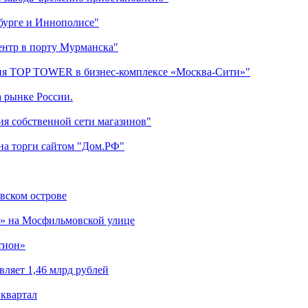
бурге и Иннополисе"
ентр в порту Мурманска"
ания TOP TOWER в бизнес-комплексе «Москва-Сити»"
 рынке России.
ия собственной сети магазинов"
на торги сайтом "Дом.РФ"
вском острове
я» на Мосфильмовской улице
тион»
вляет 1,46 млрд рублей
 квартал