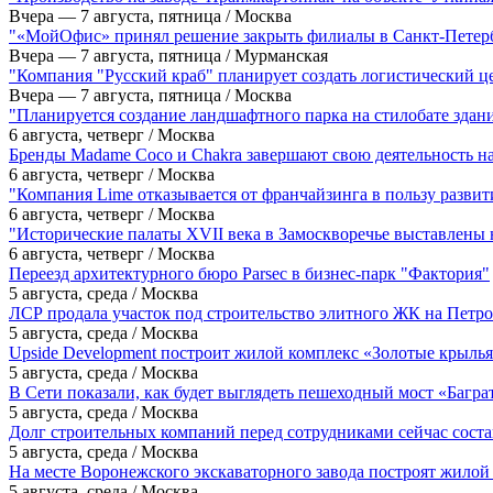
Вчера — 7 августа, пятница / Москва
"«МойОфис» принял решение закрыть филиалы в Санкт-Петер
Вчера — 7 августа, пятница / Мурманская
"Компания "Русский краб" планирует создать логистический ц
Вчера — 7 августа, пятница / Москва
"Планируется создание ландшафтного парка на стилобате зд
6 августа, четверг / Москва
Бренды Madame Coco и Chakra завершают свою деятельность на
6 августа, четверг / Москва
"Компания Lime отказывается от франчайзинга в пользу развит
6 августа, четверг / Москва
"Исторические палаты XVII века в Замоскворечье выставлены 
6 августа, четверг / Москва
Переезд архитектурного бюро Parsec в бизнес-парк "Фактория"
5 августа, среда / Москва
ЛСР продала участок под строительство элитного ЖК на Петро
5 августа, среда / Москва
Upside Development построит жилой комплекс «Золотые крыль
5 августа, среда / Москва
В Сети показали, как будет выглядеть пешеходный мост «Багра
5 августа, среда / Москва
Долг строительных компаний перед сотрудниками сейчас соста
5 августа, среда / Москва
На месте Воронежского экскаваторного завода построят жилой
5 августа, среда / Москва