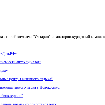
 - жилой комплекс "Октарин" и санаторно-курортный комплекс
у «Дом.РФ»
нием сети аптек "Диалог"
енды»
ьные центры активного отдыха"
 промышленного парка в Новокосино.
фабрик-кухонь"
я заводь' временно приостановлено"