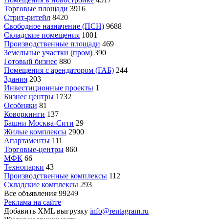
Торговые площади
3916
Стрит-ритейл
8420
Свободное назначение (ПСН)
9688
Складские помещения
1001
Производственные площади
469
Земельные участки (пром)
390
Готовый бизнес
880
Помещения с арендатором (ГАБ)
244
Здания
203
Инвестиционные проекты
1
Бизнес центры
1732
Особняки
81
Коворкинги
137
Башни Москва-Сити
29
Жилые комплексы
2900
Апартаменты
111
Торговые-центры
860
МФК
66
Технопарки
43
Производственные комплексы
112
Складские комплексы
293
Все объявления
99249
Реклама на сайте
Добавить XML выгрузку
info@rentagram.ru