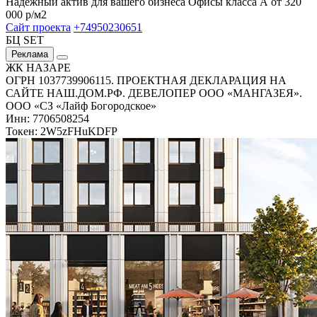
Надежный актив для вашего бизнеса Офисы класса А от 320
000 р/м2
Сайт проекта
+74950230651
БЦ SET
Реклама
ЖК НАЗАРЕ
ОГРН 1037739906115. ПРОЕКТНАЯ ДЕКЛАРАЦИЯ НА
САЙТЕ НАШ.ДОМ.РФ. ДЕВЕЛОПЕР ООО «МАНГАЗЕЯ».
ООО «СЗ «Лайф Богородское»
Инн: 7706508254
Токен: 2W5zFHuKDFP