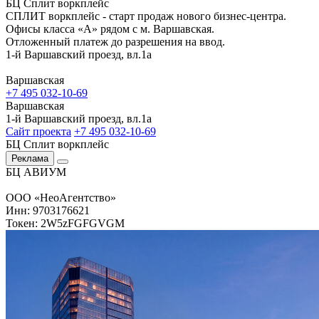
БЦ Сплит воркплейс
СПЛИТ воркплейс - старт продаж нового бизнес-центра.
Офисы класса «А» рядом с м. Варшавская.
Отложенный платеж до разрешения на ввод.
1-й Варшавский проезд, вл.1а
Варшавская
+7 495 032-10-69
Варшавская
1-й Варшавский проезд, вл.1а
Сайт проекта
+7 495 032-10-69
БЦ Сплит воркплейс
Реклама
БЦ АВИУМ
ООО «НеоАгентство»
Инн: 9703176621
Токен: 2W5zFGFGVGM