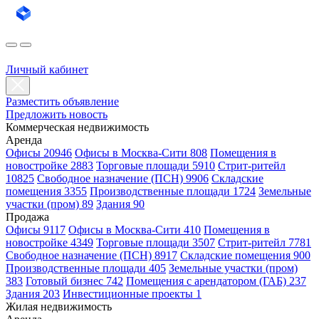
Личный кабинет
Разместить объявление
Предложить новость
Коммерческая недвижимость
Аренда
Офисы 20946
Офисы в Москва-Сити 808
Помещения в
новостройке 2883
Торговые площади 5910
Стрит-ритейл
10825
Свободное назначение (ПСН) 9906
Складские
помещения 3355
Производственные площади 1724
Земельные
участки (пром) 89
Здания 90
Продажа
Офисы 9117
Офисы в Москва-Сити 410
Помещения в
новостройке 4349
Торговые площади 3507
Стрит-ритейл 7781
Свободное назначение (ПСН) 8917
Складские помещения 900
Производственные площади 405
Земельные участки (пром)
383
Готовый бизнес 742
Помещения с арендатором (ГАБ) 237
Здания 203
Инвестиционные проекты 1
Жилая недвижимость