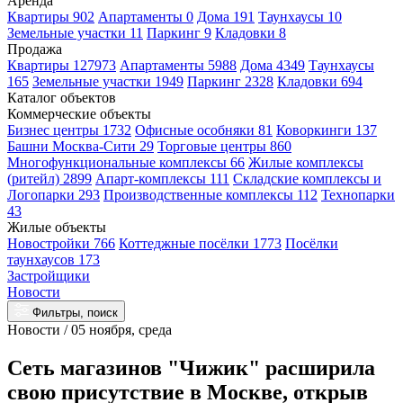
Аренда
Квартиры 902
Апартаменты 0
Дома 191
Таунхаусы 10
Земельные участки 11
Паркинг 9
Кладовки 8
Продажа
Квартиры 127973
Апартаменты 5988
Дома 4349
Таунхаусы
165
Земельные участки 1949
Паркинг 2328
Кладовки 694
Каталог объектов
Коммерческие объекты
Бизнес центры 1732
Офисные особняки 81
Коворкинги 137
Башни Москва-Сити 29
Торговые центры 860
Многофункциональные комплексы 66
Жилые комплексы
(ритейл) 2899
Апарт-комплексы 111
Складские комплексы и
Логопарки 293
Производственные комплексы 112
Технопарки
43
Жилые объекты
Новостройки 766
Коттеджные посёлки 1773
Посёлки
таунхаусов 173
Застройщики
Новости
Фильтры, поиск
Новости / 05 ноября, среда
Сеть магазинов "Чижик" расширила
свою присутствие в Москве, открыв