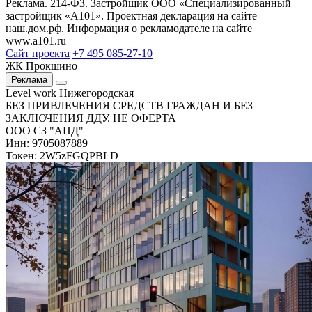
Реклама. 214-ФЗ. Застройщик ООО «Специализированный
застройщик «А101». Проектная декларация на сайте
наш.дом.рф. Информация о рекламодателе на сайте
www.a101.ru
Сайт проекта
+7 495 085-27-10
ЖК Прокшино
Реклама
Level work Нижегородская
БЕЗ ПРИВЛЕЧЕНИЯ СРЕДСТВ ГРАЖДАН И БЕЗ
ЗАКЛЮЧЕНИЯ ДДУ. НЕ ОФЕРТА
ООО СЗ "АПД"
Инн: 9705087889
Токен: 2W5zFGQPBLD