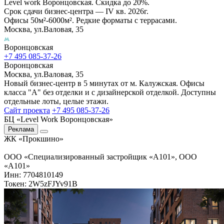
Level work Воронцовская. Скидка до 20%.
Срок сдачи бизнес-центра — IV кв. 2026г.
Офисы 50м²-6000м². Редкие форматы с террасами.
Москва, ул.Валовая, 35
Воронцовская
+7 495 085-37-26
Воронцовская
Москва, ул.Валовая, 35
Новый бизнес-центр в 5 минутах от м. Калужская. Офисы
класса "А" без отделки и с дизайнерской отделкой. Доступны
отдельные лоты, целые этажи.
Сайт проекта
+7 495 085-37-26
БЦ «Level Work Воронцовская»‎
Реклама
ЖК «Прокшино»
ООО «Специализированный застройщик «А101», ООО
«А101»
Инн: 7704810149
Токен: 2W5zFJYv91B