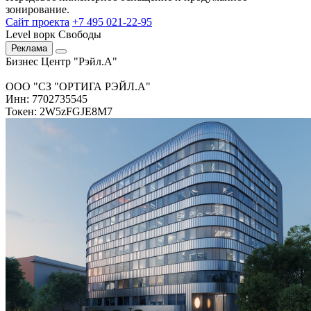
зонирование.
Сайт проекта
+7 495 021-22-95
Level ворк Свободы
Реклама
Бизнес Центр "Рэйл.А"
ООО "СЗ "ОРТИГА РЭЙЛ.А"
Инн: 7702735545
Токен: 2W5zFGJE8M7