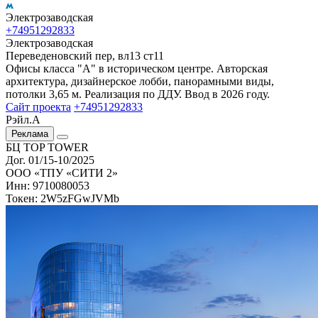
Электрозаводская
+74951292833
Электрозаводская
Переведеновский пер, вл13 ст11
Офисы класса "А" в историческом центре. Авторская
архитектура, дизайнерское лобби, панорамными виды,
потолки 3,65 м. Реализация по ДДУ. Ввод в 2026 году.
Сайт проекта
+74951292833
Рэйл.А
Реклама
БЦ TOP TOWER
Дог. 01/15-10/2025
ООО «ТПУ «СИТИ 2»
Инн: 9710080053
Токен: 2W5zFGwJVMb