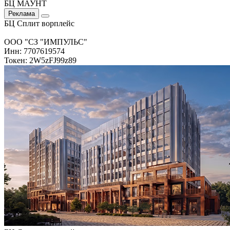
БЦ МАУНТ
Реклама
БЦ Сплит ворплейс
ООО "СЗ "ИМПУЛЬС"
Инн: 7707619574
Токен: 2W5zFJ99z89