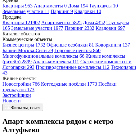
Аренда
Квартиры 953
Апартаменты 0
Дома 194
Таунхаусы 10
Земельные участки 11
Паркинг 9
Кладовки 10
Продажа
Квартиры 121902
Апартаменты 5825
Дома 4352
Таунхаусы
165
Земельные участки 1977
Паркинг 2332
Кладовки 697
Каталог объектов
Коммерческие объекты
Бизнес центры 1732
Офисные особняки 81
Коворкинги 137
Башни Москва-Сити 29
Торговые центры 860
Многофункциональные комплексы 66
Жилые комплексы
(ритейл) 2899
Апарт-комплексы 111
Складские комплексы и
Логопарки 293
Производственные комплексы 112
Технопарки
43
Жилые объекты
Новостройки 766
Коттеджные посёлки 1773
Посёлки
таунхаусов 173
Застройщики
Новости
Фильтры, поиск
Апарт-комплексы рядом с метро
Алтуфьево