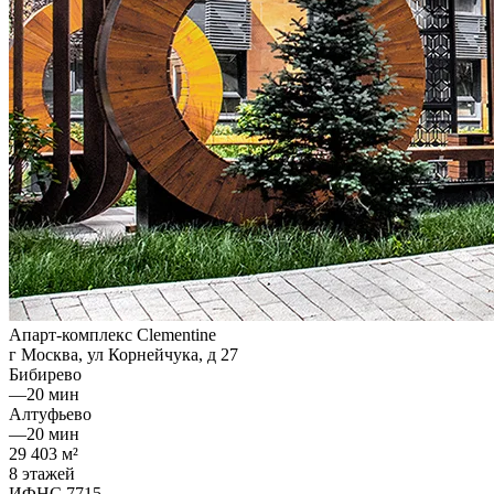
Апарт-комплекс Clementine
г Москва, ул Корнейчука, д 27
Бибирево
—
20 мин
Алтуфьево
—
20 мин
29 403 м²
8 этажей
ИФНС 7715