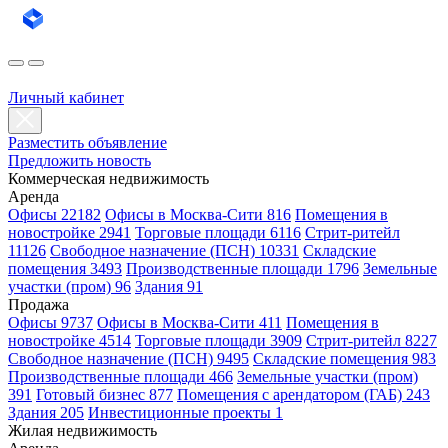
Личный кабинет
Разместить объявление
Предложить новость
Коммерческая недвижимость
Аренда
Офисы 22182
Офисы в Москва-Сити 816
Помещения в
новостройке 2941
Торговые площади 6116
Стрит-ритейл
11126
Свободное назначение (ПСН) 10331
Складские
помещения 3493
Производственные площади 1796
Земельные
участки (пром) 96
Здания 91
Продажа
Офисы 9737
Офисы в Москва-Сити 411
Помещения в
новостройке 4514
Торговые площади 3909
Стрит-ритейл 8227
Свободное назначение (ПСН) 9495
Складские помещения 983
Производственные площади 466
Земельные участки (пром)
391
Готовый бизнес 877
Помещения с арендатором (ГАБ) 243
Здания 205
Инвестиционные проекты 1
Жилая недвижимость