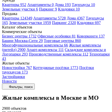
Аренда
Квартиры 952
Апартаменты 0
Дома 193
Таунхаусы 10
Земельные участки 6
Паркинг 9
Кладовки 10
Продажа
Квартиры 124349
Апартаменты 5728
Дома 4367
Таунхаусы
165
Земельные участки 1959
Паркинг 2320
Кладовки 697
Каталог объектов
Коммерческие объекты
Бизнес центры 1732
Офисные особняки 81
Коворкинги 137
Башни Москва-Сити 29
Торговые центры 860
Многофункциональные комплексы 66
Жилые комплексы
(ритейл) 2900
Апарт-комплексы 111
Складские комплексы и
Логопарки 293
Производственные комплексы 112
Технопарки
43
Жилые объекты
Новостройки 767
Коттеджные посёлки 1773
Посёлки
таунхаусов 173
Застройщики
Новости
Фильтры, поиск
Жилые комплексы в Москве и МО
2900 объектов