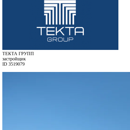
ТЕКТА ГРУПП
застройщик
ID 3519079