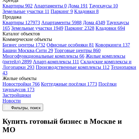
Аренда
Квартиры 902
Апартаменты 0
Дома 191
Таунхаусы 10
Земельные участки 11
Паркинг 9
Кладовки 8
Продажа
Квартиры 127973
Апартаменты 5988
Дома 4349
Таунхаусы
165
Земельные участки 1949
Паркинг 2328
Кладовки 694
Каталог объектов
Коммерческие объекты
Бизнес центры 1732
Офисные особняки 81
Коворкинги 137
Башни Москва-Сити 29
Торговые центры 860
Многофункциональные комплексы 66
Жилые комплексы
(ритейл) 2899
Апарт-комплексы 111
Складские комплексы и
Логопарки 293
Производственные комплексы 112
Технопарки
43
Жилые объекты
Новостройки 766
Коттеджные посёлки 1773
Посёлки
таунхаусов 173
Застройщики
Новости
Фильтры, поиск
Купить готовый бизнес в Москве и
МО