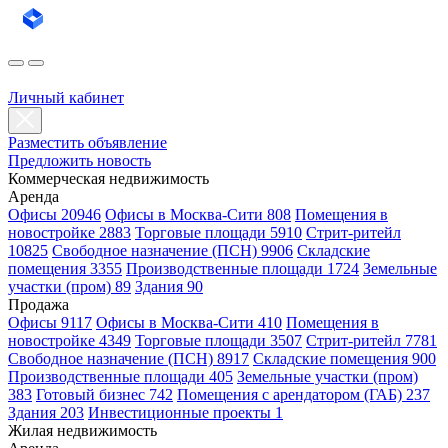
Личный кабинет
Разместить объявление
Предложить новость
Коммерческая недвижимость
Аренда
Офисы 20946
Офисы в Москва-Сити 808
Помещения в
новостройке 2883
Торговые площади 5910
Стрит-ритейл
10825
Свободное назначение (ПСН) 9906
Складские
помещения 3355
Производственные площади 1724
Земельные
участки (пром) 89
Здания 90
Продажа
Офисы 9117
Офисы в Москва-Сити 410
Помещения в
новостройке 4349
Торговые площади 3507
Стрит-ритейл 7781
Свободное назначение (ПСН) 8917
Складские помещения 900
Производственные площади 405
Земельные участки (пром)
383
Готовый бизнес 742
Помещения с арендатором (ГАБ) 237
Здания 203
Инвестиционные проекты 1
Жилая недвижимость