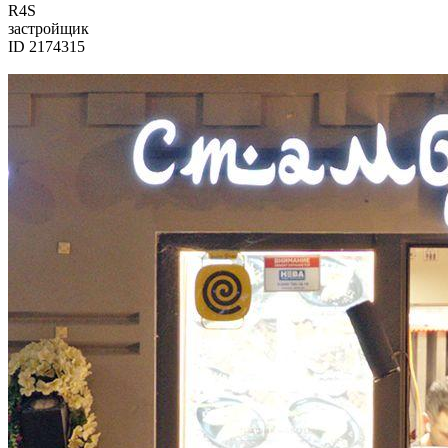
R4S
застройщик
ID 2174315