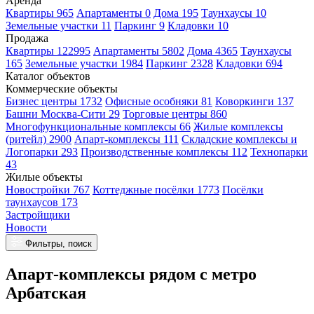
Аренда
Квартиры 965
Апартаменты 0
Дома 195
Таунхаусы 10
Земельные участки 11
Паркинг 9
Кладовки 10
Продажа
Квартиры 122995
Апартаменты 5802
Дома 4365
Таунхаусы
165
Земельные участки 1984
Паркинг 2328
Кладовки 694
Каталог объектов
Коммерческие объекты
Бизнес центры 1732
Офисные особняки 81
Коворкинги 137
Башни Москва-Сити 29
Торговые центры 860
Многофункциональные комплексы 66
Жилые комплексы
(ритейл) 2900
Апарт-комплексы 111
Складские комплексы и
Логопарки 293
Производственные комплексы 112
Технопарки
43
Жилые объекты
Новостройки 767
Коттеджные посёлки 1773
Посёлки
таунхаусов 173
Застройщики
Новости
Фильтры, поиск
Апарт-комплексы рядом с метро
Арбатская