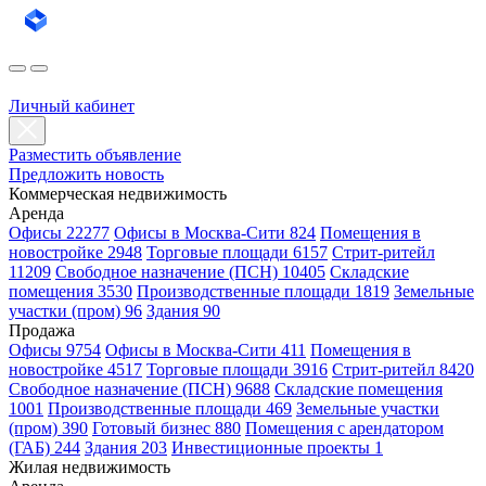
Личный кабинет
Разместить объявление
Предложить новость
Коммерческая недвижимость
Аренда
Офисы 22277
Офисы в Москва-Сити 824
Помещения в
новостройке 2948
Торговые площади 6157
Стрит-ритейл
11209
Свободное назначение (ПСН) 10405
Складские
помещения 3530
Производственные площади 1819
Земельные
участки (пром) 96
Здания 90
Продажа
Офисы 9754
Офисы в Москва-Сити 411
Помещения в
новостройке 4517
Торговые площади 3916
Стрит-ритейл 8420
Свободное назначение (ПСН) 9688
Складские помещения
1001
Производственные площади 469
Земельные участки
(пром) 390
Готовый бизнес 880
Помещения с арендатором
(ГАБ) 244
Здания 203
Инвестиционные проекты 1
Жилая недвижимость