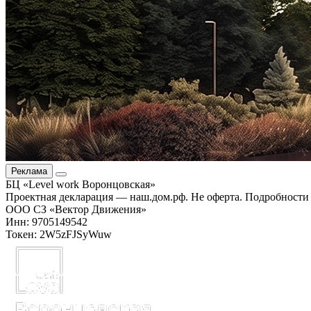
Реклама
БЦ «Level work Воронцовская»
Проектная декларация — наш.дом.рф. Не оферта. Подробности 
ООО СЗ «Вектор Движения»
Инн: 9705149542
Токен: 2W5zFJSyWuw