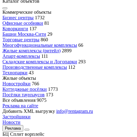
Каталог объектов
Коммерческие объекты
Бизнес центры
1732
Офисные особняки
81
Коворкинги
137
Башни Москва-Сити
29
Торговые центры
860
Многофункциональные комплексы
66
Жилые комплексы (ритейл)
2899
Апарт-комплексы
111
Складские комплексы и Логопарки
293
Производственные комплексы
112
Технопарки
43
Жилые объекты
Новостройки
766
Коттеджные посёлки
1773
Посёлки таунхаусов
173
Все объявления
9075
Реклама на сайте
Добавить XML выгрузку
info@rentagram.ru
Застройщики
Новости
Реклама
БЦ Сплит ворплейс