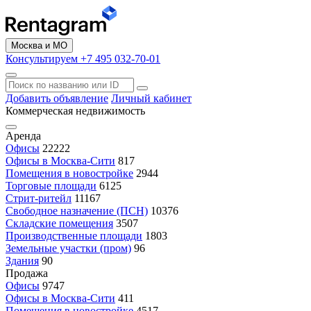
Москва и МО
Консультируем +7 495 032-70-01
Добавить объявление
Личный кабинет
Коммерческая недвижимость
Аренда
Офисы
22222
Офисы в Москва-Сити
817
Помещения в новостройке
2944
Торговые площади
6125
Стрит-ритейл
11167
Свободное назначение (ПСН)
10376
Складские помещения
3507
Производственные площади
1803
Земельные участки (пром)
96
Здания
90
Продажа
Офисы
9747
Офисы в Москва-Сити
411
Помещения в новостройке
4517