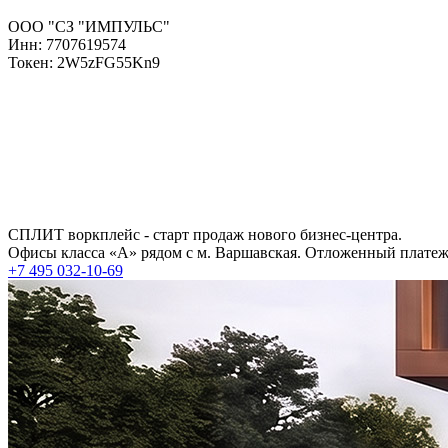
ООО "СЗ "ИМПУЛЬС"
Инн: 7707619574
Токен: 2W5zFG55Kn9
СПЛИТ воркплейс - старт продаж нового бизнес-центра.
Офисы класса «А» рядом с м. Варшавская. Отложенный платеж 
+7 495 032-10-69