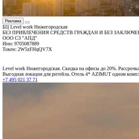
Реклама
БЦ Level work Нижегородская
БЕЗ ПРИВЛЕЧЕНИЯ СРЕДСТВ ГРАЖДАН И БЕЗ ЗАКЛЮЧЕ
ООО СЗ "АПД"
Инн: 9705087889
Токен: 2W5zFHqQV7X
Level work Нижегородская. Скидка на офисы до 20%. Рассрочка
Выгодная локация для ритейла. Отель 4* AZIMUT одном компле
+7 495 021 37 71