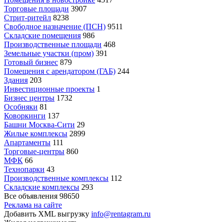
Торговые площади
3907
Стрит-ритейл
8238
Свободное назначение (ПСН)
9511
Складские помещения
986
Производственные площади
468
Земельные участки (пром)
391
Готовый бизнес
879
Помещения с арендатором (ГАБ)
244
Здания
203
Инвестиционные проекты
1
Бизнес центры
1732
Особняки
81
Коворкинги
137
Башни Москва-Сити
29
Жилые комплексы
2899
Апартаменты
111
Торговые-центры
860
МФК
66
Технопарки
43
Производственные комплексы
112
Складские комплексы
293
Все объявления
98650
Реклама на сайте
Добавить XML выгрузку
info@rentagram.ru