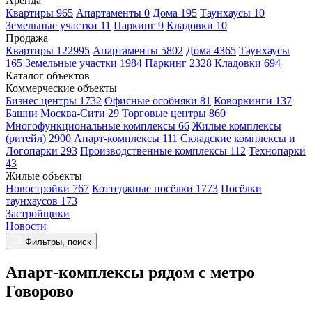
Аренда
Квартиры 965
Апартаменты 0
Дома 195
Таунхаусы 10
Земельные участки 11
Паркинг 9
Кладовки 10
Продажа
Квартиры 122995
Апартаменты 5802
Дома 4365
Таунхаусы
165
Земельные участки 1984
Паркинг 2328
Кладовки 694
Каталог объектов
Коммерческие объекты
Бизнес центры 1732
Офисные особняки 81
Коворкинги 137
Башни Москва-Сити 29
Торговые центры 860
Многофункциональные комплексы 66
Жилые комплексы
(ритейл) 2900
Апарт-комплексы 111
Складские комплексы и
Логопарки 293
Производственные комплексы 112
Технопарки
43
Жилые объекты
Новостройки 767
Коттеджные посёлки 1773
Посёлки
таунхаусов 173
Застройщики
Новости
Фильтры, поиск
Апарт-комплексы рядом с метро
Говорово