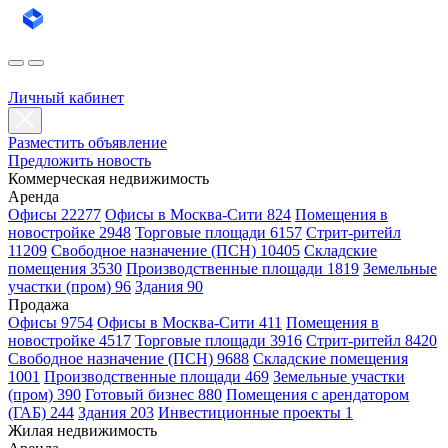
Личный кабинет
Разместить объявление
Предложить новость
Коммерческая недвижимость
Аренда
Офисы 22277
Офисы в Москва-Сити 824
Помещения в
новостройке 2948
Торговые площади 6157
Стрит-ритейл
11209
Свободное назначение (ПСН) 10405
Складские
помещения 3530
Производственные площади 1819
Земельные
участки (пром) 96
Здания 90
Продажа
Офисы 9754
Офисы в Москва-Сити 411
Помещения в
новостройке 4517
Торговые площади 3916
Стрит-ритейл 8420
Свободное назначение (ПСН) 9688
Складские помещения
1001
Производственные площади 469
Земельные участки
(пром) 390
Готовый бизнес 880
Помещения с арендатором
(ГАБ) 244
Здания 203
Инвестиционные проекты 1
Жилая недвижимость