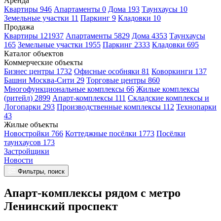
Аренда
Квартиры 946
Апартаменты 0
Дома 193
Таунхаусы 10
Земельные участки 11
Паркинг 9
Кладовки 10
Продажа
Квартиры 121937
Апартаменты 5829
Дома 4353
Таунхаусы
165
Земельные участки 1955
Паркинг 2333
Кладовки 695
Каталог объектов
Коммерческие объекты
Бизнес центры 1732
Офисные особняки 81
Коворкинги 137
Башни Москва-Сити 29
Торговые центры 860
Многофункциональные комплексы 66
Жилые комплексы
(ритейл) 2899
Апарт-комплексы 111
Складские комплексы и
Логопарки 293
Производственные комплексы 112
Технопарки
43
Жилые объекты
Новостройки 766
Коттеджные посёлки 1773
Посёлки
таунхаусов 173
Застройщики
Новости
Фильтры, поиск
Апарт-комплексы рядом с метро
Ленинский проспект