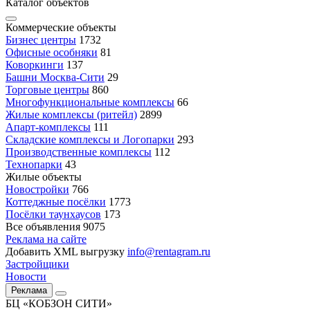
Каталог объектов
Коммерческие объекты
Бизнес центры
1732
Офисные особняки
81
Коворкинги
137
Башни Москва-Сити
29
Торговые центры
860
Многофункциональные комплексы
66
Жилые комплексы (ритейл)
2899
Апарт-комплексы
111
Складские комплексы и Логопарки
293
Производственные комплексы
112
Технопарки
43
Жилые объекты
Новостройки
766
Коттеджные посёлки
1773
Посёлки таунхаусов
173
Все объявления
9075
Реклама на сайте
Добавить XML выгрузку
info@rentagram.ru
Застройщики
Новости
Реклама
БЦ «КОБЗОН СИТИ»