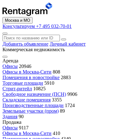
Москва и МО
Консультируем +7 495 032-70-01
Добавить объявление
Личный кабинет
Коммерческая недвижимость
Аренда
Офисы
20946
Офисы в Москва-Сити
808
Помещения в новостройке
2883
Торговые площади
5910
Стрит-ритейл
10825
Свободное назначение (ПСН)
9906
Складские помещения
3355
Производственные площади
1724
Земельные участки (пром)
89
Здания
90
Продажа
Офисы
9117
Офисы в Москва-Сити
410
Помещения в новостройке
4349