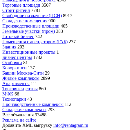
Торговые площади
3507
Стрит-ритейл
7781
Свободное назначение (ПСН)
8917
Складские помещения
900
Производственные площади
405
Земельные участки (пром)
383
Готовый бизнес
742
Помещения с арендатором (ГАБ)
237
Здания
203
Инвестиционные проекты
1
Бизнес центры
1732
Особняки
81
Коворкинги
137
Башни Москва-Сити
29
Жилые комплексы
2899
Апартаменты
111
Торговые-центры
860
МФК
66
Технопарки
43
Производственные комплексы
112
Складские комплексы
293
Все объявления
93488
Реклама на сайте
Добавить XML выгрузку
info@rentagram.ru