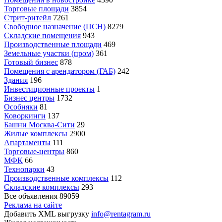
Торговые площади
3854
Стрит-ритейл
7261
Свободное назначение (ПСН)
8279
Складские помещения
943
Производственные площади
469
Земельные участки (пром)
361
Готовый бизнес
878
Помещения с арендатором (ГАБ)
242
Здания
196
Инвестиционные проекты
1
Бизнес центры
1732
Особняки
81
Коворкинги
137
Башни Москва-Сити
29
Жилые комплексы
2900
Апартаменты
111
Торговые-центры
860
МФК
66
Технопарки
43
Производственные комплексы
112
Складские комплексы
293
Все объявления
89059
Реклама на сайте
Добавить XML выгрузку
info@rentagram.ru