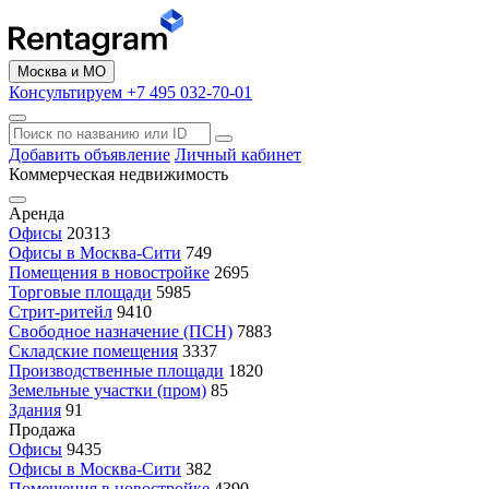
Москва и МО
Консультируем +7 495 032-70-01
Добавить объявление
Личный кабинет
Коммерческая недвижимость
Аренда
Офисы
20313
Офисы в Москва-Сити
749
Помещения в новостройке
2695
Торговые площади
5985
Стрит-ритейл
9410
Свободное назначение (ПСН)
7883
Складские помещения
3337
Производственные площади
1820
Земельные участки (пром)
85
Здания
91
Продажа
Офисы
9435
Офисы в Москва-Сити
382
Помещения в новостройке
4390