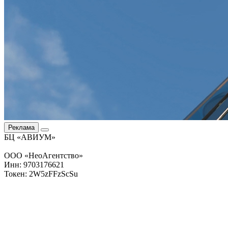
Реклама
БЦ «АВИУМ»
ООО «НеоАгентство»
Инн: 9703176621
Токен: 2W5zFFzScSu