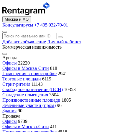
Москва и МО
Консультируем +7 495 032-70-01
Добавить объявление
Личный кабинет
Коммерческая недвижимость
Аренда
Офисы
22220
Офисы в Москва-Сити
818
Помещения в новостройке
2941
Торговые площади
6119
Стрит-ритейл
11143
Свободное назначение (ПСН)
10353
Складские помещения
3504
Производственные площади
1805
Земельные участки (пром)
96
Здания
90
Продажа
Офисы
9739
Офисы в Москва-Сити
411
Помещения в новостройке
4518