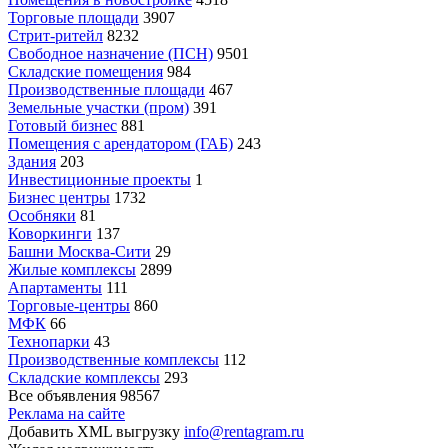
Торговые площади
3907
Стрит-ритейл
8232
Свободное назначение (ПСН)
9501
Складские помещения
984
Производственные площади
467
Земельные участки (пром)
391
Готовый бизнес
881
Помещения с арендатором (ГАБ)
243
Здания
203
Инвестиционные проекты
1
Бизнес центры
1732
Особняки
81
Коворкинги
137
Башни Москва-Сити
29
Жилые комплексы
2899
Апартаменты
111
Торговые-центры
860
МФК
66
Технопарки
43
Производственные комплексы
112
Складские комплексы
293
Все объявления
98567
Реклама на сайте
Добавить XML выгрузку
info@rentagram.ru