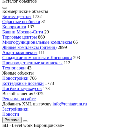
Каталог объектов
Коммерческие объекты
Бизнес центры
1732
Офисные особняки
81
Коворкинги
137
Башни Москва-Сити
29
Торговые центры
860
Многофункциональные комплексы
66
Жилые комплексы (ритейл)
2899
Апарт-комплексы
111
Складские комплексы и Логопарки
293
Производственные комплексы
112
Технопарки
43
Жилые объекты
Новостройки
766
Коттеджные посёлки
1773
Посёлки таунхаусов
173
Все объявления
9075
Реклама на сайте
Добавить XML выгрузку
info@rentagram.ru
Застройщики
Новости
Реклама
БЦ «Level work Воронцовская»