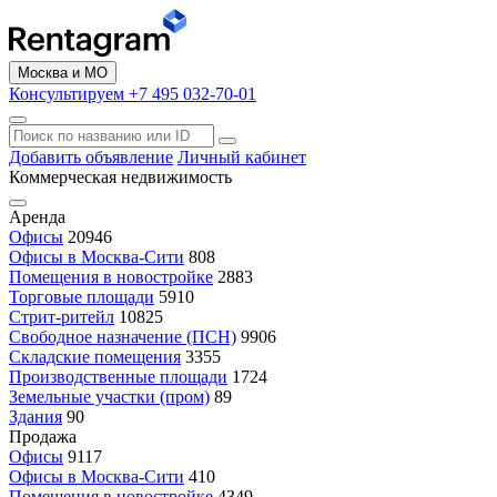
Москва и МО
Консультируем +7 495 032-70-01
Добавить объявление
Личный кабинет
Коммерческая недвижимость
Аренда
Офисы
20946
Офисы в Москва-Сити
808
Помещения в новостройке
2883
Торговые площади
5910
Стрит-ритейл
10825
Свободное назначение (ПСН)
9906
Складские помещения
3355
Производственные площади
1724
Земельные участки (пром)
89
Здания
90
Продажа
Офисы
9117
Офисы в Москва-Сити
410
Помещения в новостройке
4349