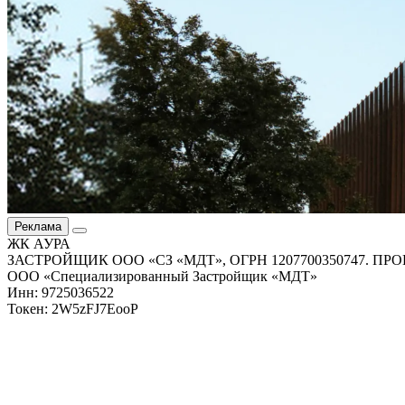
Реклама
ЖК АУРА
ЗАСТРОЙЩИК ООО «СЗ «МДТ», ОГРН 1207700350747. 
ООО «Специализированный Застройщик «МДТ»
Инн: 9725036522
Токен: 2W5zFJ7EooP