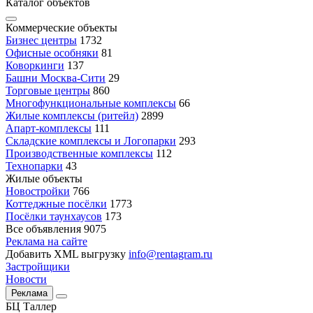
Каталог объектов
Коммерческие объекты
Бизнес центры
1732
Офисные особняки
81
Коворкинги
137
Башни Москва-Сити
29
Торговые центры
860
Многофункциональные комплексы
66
Жилые комплексы (ритейл)
2899
Апарт-комплексы
111
Складские комплексы и Логопарки
293
Производственные комплексы
112
Технопарки
43
Жилые объекты
Новостройки
766
Коттеджные посёлки
1773
Посёлки таунхаусов
173
Все объявления
9075
Реклама на сайте
Добавить XML выгрузку
info@rentagram.ru
Застройщики
Новости
Реклама
БЦ Таллер