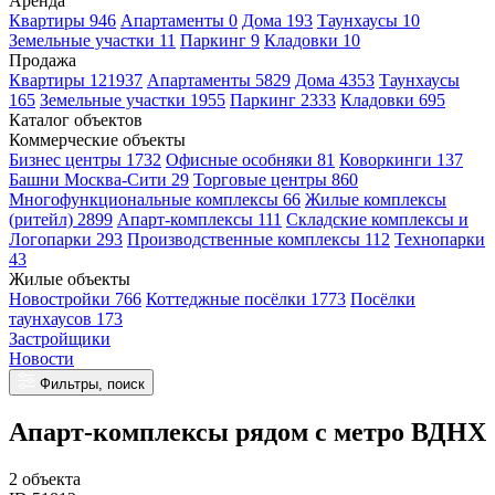
Аренда
Квартиры 946
Апартаменты 0
Дома 193
Таунхаусы 10
Земельные участки 11
Паркинг 9
Кладовки 10
Продажа
Квартиры 121937
Апартаменты 5829
Дома 4353
Таунхаусы
165
Земельные участки 1955
Паркинг 2333
Кладовки 695
Каталог объектов
Коммерческие объекты
Бизнес центры 1732
Офисные особняки 81
Коворкинги 137
Башни Москва-Сити 29
Торговые центры 860
Многофункциональные комплексы 66
Жилые комплексы
(ритейл) 2899
Апарт-комплексы 111
Складские комплексы и
Логопарки 293
Производственные комплексы 112
Технопарки
43
Жилые объекты
Новостройки 766
Коттеджные посёлки 1773
Посёлки
таунхаусов 173
Застройщики
Новости
Фильтры, поиск
Апарт-комплексы рядом с метро ВДНХ
2 объекта