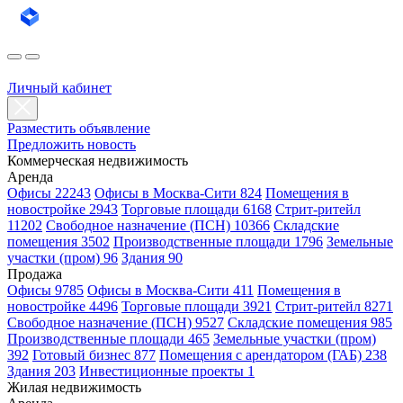
Личный кабинет
Разместить объявление
Предложить новость
Коммерческая недвижимость
Аренда
Офисы 22243
Офисы в Москва-Сити 824
Помещения в
новостройке 2943
Торговые площади 6168
Стрит-ритейл
11202
Свободное назначение (ПСН) 10366
Складские
помещения 3502
Производственные площади 1796
Земельные
участки (пром) 96
Здания 90
Продажа
Офисы 9785
Офисы в Москва-Сити 411
Помещения в
новостройке 4496
Торговые площади 3921
Стрит-ритейл 8271
Свободное назначение (ПСН) 9527
Складские помещения 985
Производственные площади 465
Земельные участки (пром)
392
Готовый бизнес 877
Помещения с арендатором (ГАБ) 238
Здания 203
Инвестиционные проекты 1
Жилая недвижимость