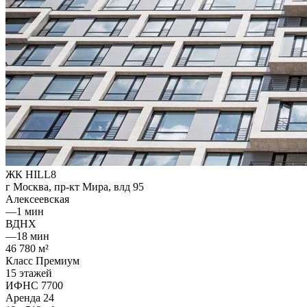
ЖК HILL8
г Москва, пр-кт Мира, влд 95
Алексеевская
—
1 мин
ВДНХ
—
18 мин
46 780 м²
Класс Премиум
15 этажей
ИФНС 7700
Аренда
24