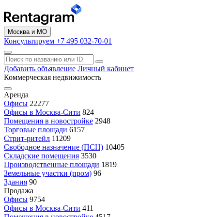
Москва и МО
Консультируем +7 495 032-70-01
Добавить объявление
Личный кабинет
Коммерческая недвижимость
Аренда
Офисы
22277
Офисы в Москва-Сити
824
Помещения в новостройке
2948
Торговые площади
6157
Стрит-ритейл
11209
Свободное назначение (ПСН)
10405
Складские помещения
3530
Производственные площади
1819
Земельные участки (пром)
96
Здания
90
Продажа
Офисы
9754
Офисы в Москва-Сити
411
Помещения в новостройке
4517