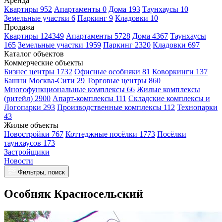
Аренда
Квартиры 952
Апартаменты 0
Дома 193
Таунхаусы 10
Земельные участки 6
Паркинг 9
Кладовки 10
Продажа
Квартиры 124349
Апартаменты 5728
Дома 4367
Таунхаусы
165
Земельные участки 1959
Паркинг 2320
Кладовки 697
Каталог объектов
Коммерческие объекты
Бизнес центры 1732
Офисные особняки 81
Коворкинги 137
Башни Москва-Сити 29
Торговые центры 860
Многофункциональные комплексы 66
Жилые комплексы
(ритейл) 2900
Апарт-комплексы 111
Складские комплексы и
Логопарки 293
Производственные комплексы 112
Технопарки
43
Жилые объекты
Новостройки 767
Коттеджные посёлки 1773
Посёлки
таунхаусов 173
Застройщики
Новости
Фильтры, поиск
Особняк Красносельский