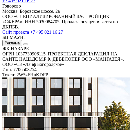
+7 495 021 16 27
Говорово
Москва, Боровское шоссе, 2а
ООО «СПЕЦИАЛИЗИРОВАННЫЙ ЗАСТРОЙЩИК
«СФЕРА». ИНН 5030084705. Продажа осуществляется по
ДКПБВ.
Сайт проекта
+7 495 021 16 27
БЦ МАУНТ
Реклама
ЖК НАЗАРЕ
ОГРН 1037739906115. ПРОЕКТНАЯ ДЕКЛАРАЦИЯ НА
САЙТЕ НАШ.ДОМ.РФ. ДЕВЕЛОПЕР ООО «МАНГАЗЕЯ».
ООО «СЗ «Лайф Богородское»
Инн: 7706508254
Токен: 2W5zFHuKDFP