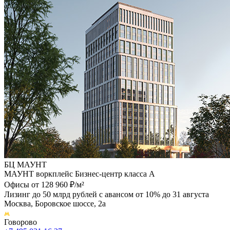
БЦ МАУНТ
МАУНТ воркплейс Бизнес-центр класса А
Офисы от 128 960 ₽/м²
Лизинг до 50 млрд рублей с авансом от 10% до 31 августа
Москва, Боровское шоссе, 2а
Говорово