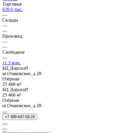
Торговые
639.6 тыс.
—
Склады
—
—
Производ.
—
—
Свободное
—
11.3 млн.
БЦ Дорохoff
ш Очаковское, д 28
Озёрная
25 468 м²
БЦ Дорохoff
25 468 м²
Озёрная
ш Очаковское, д 28
+7 499 647-59-24