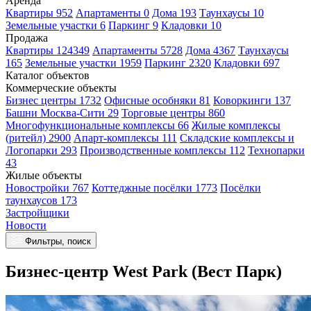
Аренда
Квартиры 952
Апартаменты 0
Дома 193
Таунхаусы 10
Земельные участки 6
Паркинг 9
Кладовки 10
Продажа
Квартиры 124349
Апартаменты 5728
Дома 4367
Таунхаусы
165
Земельные участки 1959
Паркинг 2320
Кладовки 697
Каталог объектов
Коммерческие объекты
Бизнес центры 1732
Офисные особняки 81
Коворкинги 137
Башни Москва-Сити 29
Торговые центры 860
Многофункциональные комплексы 66
Жилые комплексы
(ритейл) 2900
Апарт-комплексы 111
Складские комплексы и
Логопарки 293
Производственные комплексы 112
Технопарки
43
Жилые объекты
Новостройки 767
Коттеджные посёлки 1773
Посёлки
таунхаусов 173
Застройщики
Новости
Фильтры, поиск
Бизнес-центр West Park (Вест Парк)