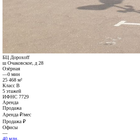
БЦ Дорохoff
ш Очаковское, д 28
Озёрная
—
0 мин
25 468 м²
Класс B
5 этажей
ИФНС 7729
Аренда
Продажа
Аренда
₽/мес
Продажа
₽
Офисы
—
40 млн.