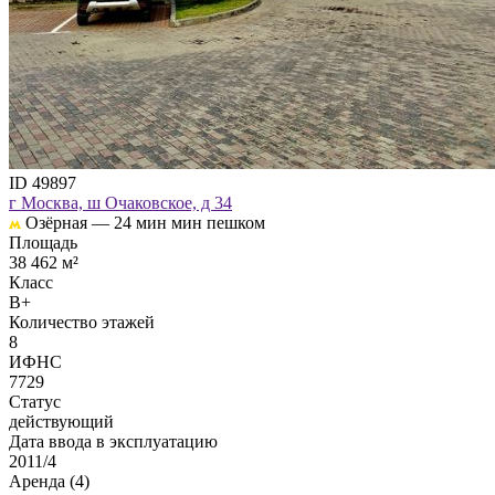
ID 49897
г Москва, ш Очаковское, д 34
Озёрная —
24 мин мин пешком
Площадь
38 462 м²
Класс
B+
Количество этажей
8
ИФНС
7729
Статус
действующий
Дата ввода в эксплуатацию
2011/4
Аренда (4)