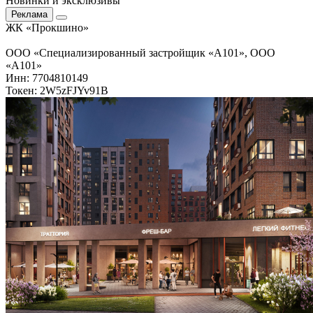
Новинки и эксклюзивы
Реклама
ЖК «Прокшино»
ООО «Специализированный застройщик «А101», ООО
«А101»
Инн: 7704810149
Токен: 2W5zFJYv91B