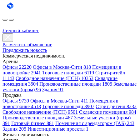
Личный кабинет
Разместить объявление
Предложить новость
Коммерческая недвижимость
Аренда
Офисы 22220
Офисы в Москва-Сити 818
Помещения в
новостройке 2941
Торговые площади 6119
Стрит-ритейл
11143
Свободное назначение (ПСН) 10353
Складские
помещения 3504
Производственные площади 1805
Земельные
участки (пром) 96
Здания 91
Продажа
Офисы 9739
Офисы в Москва-Сити 411
Помещения в
новостройке 4518
Торговые площади 3907
Стрит-ритейл 8232
Свободное назначение (ПСН) 9501
Складские помещения 984
Производственные площади 467
Земельные участки (пром)
391
Готовый бизнес 881
Помещения с арендатором (ГАБ) 243
Здания 205
Инвестиционные проекты 1
Жилая недвижимость