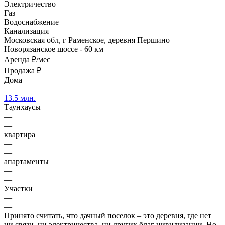
Электричество
Газ
Водоснабжение
Канализация
Московская обл, г Раменское, деревня Першино
Новорязанское шоссе - 60 км
Аренда
₽/мес
Продажа
₽
Дома
—
13.5 млн.
Таунхаусы
—
—
квартира
—
—
апартаменты
—
—
Участки
—
—
Принято считать, что дачный поселок – это деревня, где нет
ни связи, ни электричества, ни других благ цивилизации. Но