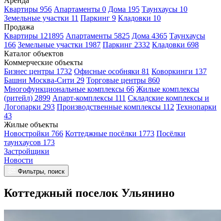
Аренда
Квартиры 956
Апартаменты 0
Дома 195
Таунхаусы 10
Земельные участки 11
Паркинг 9
Кладовки 10
Продажа
Квартиры 121895
Апартаменты 5825
Дома 4365
Таунхаусы
166
Земельные участки 1987
Паркинг 2332
Кладовки 698
Каталог объектов
Коммерческие объекты
Бизнес центры 1732
Офисные особняки 81
Коворкинги 137
Башни Москва-Сити 29
Торговые центры 860
Многофункциональные комплексы 66
Жилые комплексы
(ритейл) 2899
Апарт-комплексы 111
Складские комплексы и
Логопарки 293
Производственные комплексы 112
Технопарки
43
Жилые объекты
Новостройки 766
Коттеджные посёлки 1773
Посёлки
таунхаусов 173
Застройщики
Новости
Фильтры, поиск
Коттеджный поселок Ульянино