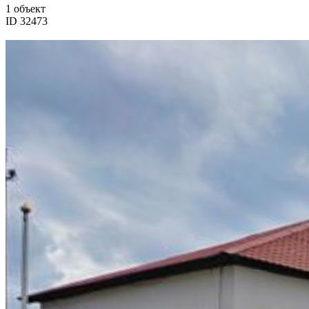
1 объект
ID 32473