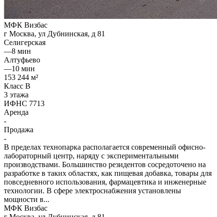
МФК Визбас
г Москва, ул Дубнинская, д 81
Селигерская
—
8 мин
Алтуфьево
—
10 мин
153 244 м²
Класс B
3 этажа
ИФНС 7713
Аренда
-
Продажа
-
В пределах технопарка располагается современный офисно-
лабораторный центр, наряду с экспериментальными
производствами. Большинство резидентов сосредоточено на
разработке в таких областях, как пищевая добавка, товары для
повседневного использования, фармацевтика и инженерные
технологии. В сфере электроснабжения установлены
мощности в...
МФК Визбас
г Москва, ул Дубнинская, д 81