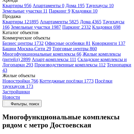
Аренда
Квартиры 956
Апартаменты 0
Дома 195
Таунхаусы 10
Земельные участки 11
Паркинг 9
Кладовки 10
Продажа
Квартиры 121895
Апартаменты 5825
Дома 4365
Таунхаусы
166
Земельные участки 1987
Паркинг 2332
Кладовки 698
Каталог объектов
Коммерческие объекты
Бизнес центры 1732
Офисные особняки 81
Коворкинги 137
Башни Москва-Сити 29
Торговые центры 860
Многофункциональные комплексы 66
Жилые комплексы
(ритейл) 2899
Апарт-комплексы 111
Складские комплексы и
Логопарки 293
Производственные комплексы 112
Технопарки
43
Жилые объекты
Новостройки 766
Коттеджные посёлки 1773
Посёлки
таунхаусов 173
Застройщики
Новости
Фильтры, поиск
Многофункциональные комплексы
рядом с метро Достоевская