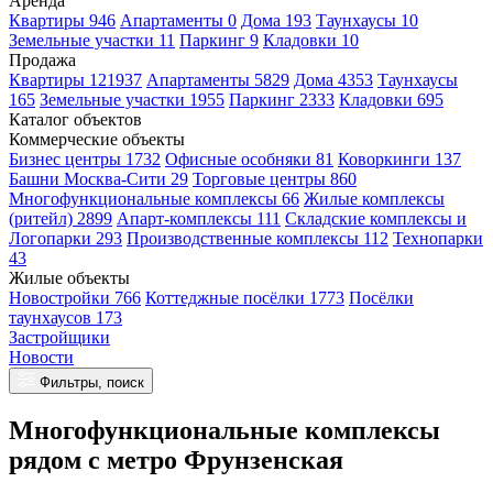
Аренда
Квартиры 946
Апартаменты 0
Дома 193
Таунхаусы 10
Земельные участки 11
Паркинг 9
Кладовки 10
Продажа
Квартиры 121937
Апартаменты 5829
Дома 4353
Таунхаусы
165
Земельные участки 1955
Паркинг 2333
Кладовки 695
Каталог объектов
Коммерческие объекты
Бизнес центры 1732
Офисные особняки 81
Коворкинги 137
Башни Москва-Сити 29
Торговые центры 860
Многофункциональные комплексы 66
Жилые комплексы
(ритейл) 2899
Апарт-комплексы 111
Складские комплексы и
Логопарки 293
Производственные комплексы 112
Технопарки
43
Жилые объекты
Новостройки 766
Коттеджные посёлки 1773
Посёлки
таунхаусов 173
Застройщики
Новости
Фильтры, поиск
Многофункциональные комплексы
рядом с метро Фрунзенская