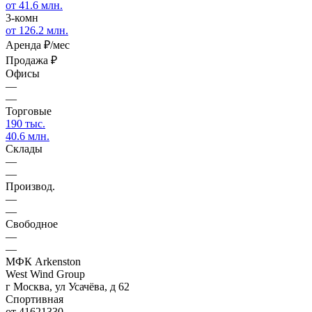
от 41.6 млн.
3-комн
от 126.2 млн.
Аренда
₽/мес
Продажа
₽
Офисы
—
—
Торговые
190 тыс.
40.6 млн.
Склады
—
—
Производ.
—
—
Свободное
—
—
МФК Arkenston
West Wind Group
г Москва, ул Усачёва, д 62
Спортивная
от 41621330