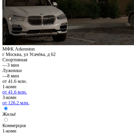
МФК Arkenston
г Москва, ул Усачёва, д 62
Спортивная
—
3 мин
Лужники
—
8 мин
от 41.6 млн.
1-комн
от 41.6 млн.
3-комн
от 126.2 млн.
Жильё
Коммерция
1-комн