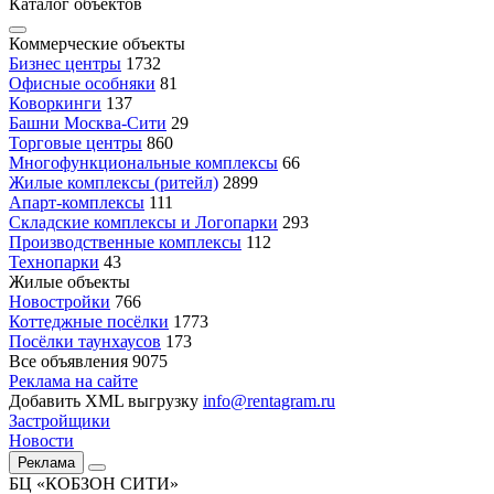
Каталог объектов
Коммерческие объекты
Бизнес центры
1732
Офисные особняки
81
Коворкинги
137
Башни Москва-Сити
29
Торговые центры
860
Многофункциональные комплексы
66
Жилые комплексы (ритейл)
2899
Апарт-комплексы
111
Складские комплексы и Логопарки
293
Производственные комплексы
112
Технопарки
43
Жилые объекты
Новостройки
766
Коттеджные посёлки
1773
Посёлки таунхаусов
173
Все объявления
9075
Реклама на сайте
Добавить XML выгрузку
info@rentagram.ru
Застройщики
Новости
Реклама
БЦ «КОБЗОН СИТИ»