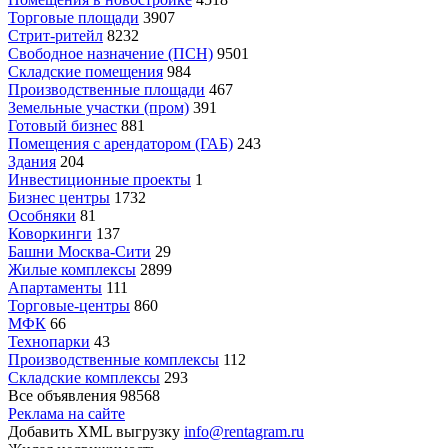
Торговые площади
3907
Стрит-ритейл
8232
Свободное назначение (ПСН)
9501
Складские помещения
984
Производственные площади
467
Земельные участки (пром)
391
Готовый бизнес
881
Помещения с арендатором (ГАБ)
243
Здания
204
Инвестиционные проекты
1
Бизнес центры
1732
Особняки
81
Коворкинги
137
Башни Москва-Сити
29
Жилые комплексы
2899
Апартаменты
111
Торговые-центры
860
МФК
66
Технопарки
43
Производственные комплексы
112
Складские комплексы
293
Все объявления
98568
Реклама на сайте
Добавить XML выгрузку
info@rentagram.ru