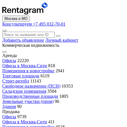
Москва и МО
Консультируем +7 495 032-70-01
Добавить объявление
Личный кабинет
Коммерческая недвижимость
Аренда
Офисы
22220
Офисы в Москва-Сити
818
Помещения в новостройке
2941
Торговые площади
6119
Стрит-ритейл
11143
Свободное назначение (ПСН)
10353
Складские помещения
3504
Производственные площади
1805
Земельные участки (пром)
96
Здания
90
Продажа
Офисы
9739
Офисы в Москва-Сити
411
Помещения в новостройке
4518