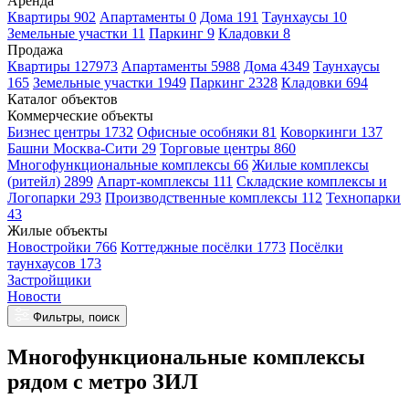
Аренда
Квартиры 902
Апартаменты 0
Дома 191
Таунхаусы 10
Земельные участки 11
Паркинг 9
Кладовки 8
Продажа
Квартиры 127973
Апартаменты 5988
Дома 4349
Таунхаусы
165
Земельные участки 1949
Паркинг 2328
Кладовки 694
Каталог объектов
Коммерческие объекты
Бизнес центры 1732
Офисные особняки 81
Коворкинги 137
Башни Москва-Сити 29
Торговые центры 860
Многофункциональные комплексы 66
Жилые комплексы
(ритейл) 2899
Апарт-комплексы 111
Складские комплексы и
Логопарки 293
Производственные комплексы 112
Технопарки
43
Жилые объекты
Новостройки 766
Коттеджные посёлки 1773
Посёлки
таунхаусов 173
Застройщики
Новости
Фильтры, поиск
Многофункциональные комплексы
рядом с метро ЗИЛ