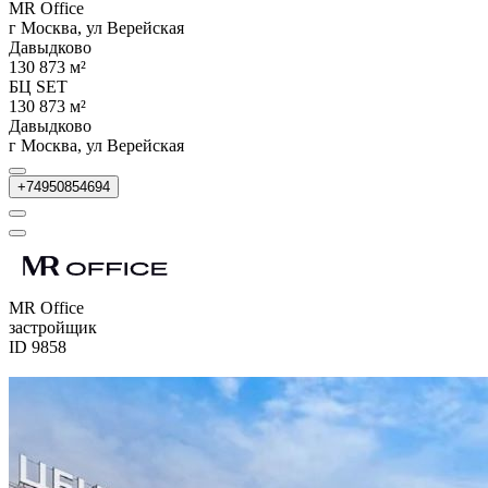
MR Office
г Москва, ул Верейская
Давыдково
130 873 м²
БЦ SET
130 873 м²
Давыдково
г Москва, ул Верейская
+74950854694
MR Office
застройщик
ID 9858