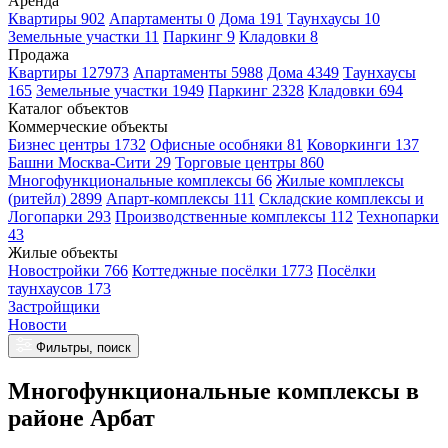
Аренда
Квартиры 902
Апартаменты 0
Дома 191
Таунхаусы 10
Земельные участки 11
Паркинг 9
Кладовки 8
Продажа
Квартиры 127973
Апартаменты 5988
Дома 4349
Таунхаусы
165
Земельные участки 1949
Паркинг 2328
Кладовки 694
Каталог объектов
Коммерческие объекты
Бизнес центры 1732
Офисные особняки 81
Коворкинги 137
Башни Москва-Сити 29
Торговые центры 860
Многофункциональные комплексы 66
Жилые комплексы
(ритейл) 2899
Апарт-комплексы 111
Складские комплексы и
Логопарки 293
Производственные комплексы 112
Технопарки
43
Жилые объекты
Новостройки 766
Коттеджные посёлки 1773
Посёлки
таунхаусов 173
Застройщики
Новости
Фильтры, поиск
Многофункциональные комплексы в
районе Арбат