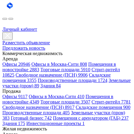
Личный кабинет
Разместить объявление
Предложить новость
Коммерческая недвижимость
Аренда
Офисы 20946
Офисы в Москва-Сити 808
Помещения в
новостройке 2883
Торговые площади 5910
Стрит-ритейл
10825
Свободное назначение (ПСН) 9906
Складские
помещения 3355
Производственные площади 1724
Земельные
участки (пром) 89
Здания 84
Продажа
Офисы 9117
Офисы в Москва-Сити 410
Помещения в
новостройке 4349
Торговые площади 3507
Стрит-ритейл 7781
Свободное назначение (ПСН) 8917
Складские помещения 900
Производственные площади 405
Земельные участки (пром)
383
Готовый бизнес 742
Помещения с арендатором (ГАБ) 237
Здания 175
Инвестиционные проекты 1
Жилая недвижимость