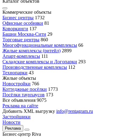
Каталог объектов
Коммерческие объекты
Бизнес центры
1732
Офисные особняки
81
Коворкинги
137
Башни Москва-Сити
29
Торговые центры
860
Многофункциональные комплексы
66
Жилые комплексы (ритейл)
2899
Апарт-комплексы
111
Складские комплексы и Логопарки
293
Производственные комплексы
112
Технопарки
43
Жилые объекты
Новостройки
766
Коттеджные посёлки
1773
Посёлки таунхаусов
173
Все объявления
9075
Реклама на сайте
Добавить XML выгрузку
info@rentagram.ru
Застройщики
Новости
Реклама
Бизнес-центр Riva