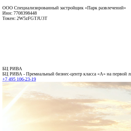
ООО Специализированный застройщик «Парк развлечений»
Инн: 7708398448
Токен: 2W5zFGTJU3T
БЦ РИВА
БЦ РИВА - Премиальный бизнес-центр класса «А» на первой л
+7 495 106-23-19