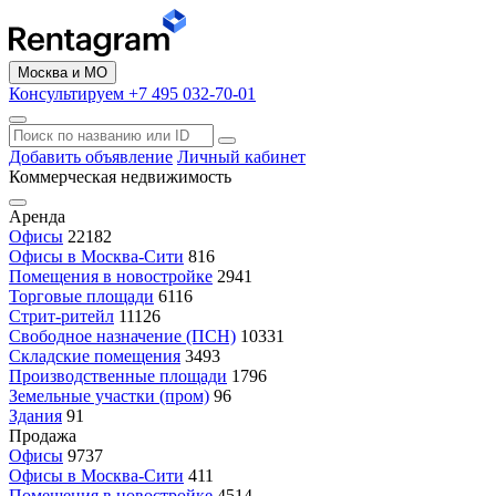
Москва и МО
Консультируем +7 495 032-70-01
Добавить объявление
Личный кабинет
Коммерческая недвижимость
Аренда
Офисы
22182
Офисы в Москва-Сити
816
Помещения в новостройке
2941
Торговые площади
6116
Стрит-ритейл
11126
Свободное назначение (ПСН)
10331
Складские помещения
3493
Производственные площади
1796
Земельные участки (пром)
96
Здания
91
Продажа
Офисы
9737
Офисы в Москва-Сити
411
Помещения в новостройке
4514