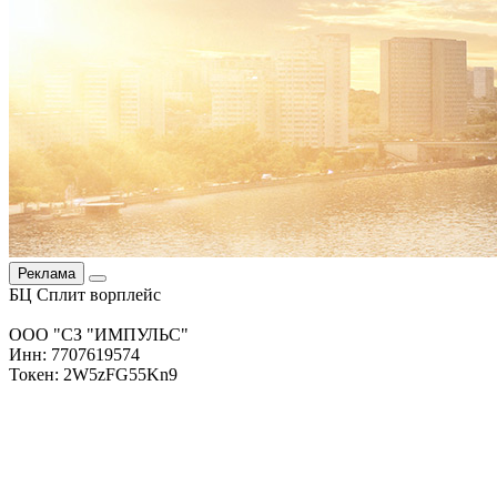
Реклама
БЦ Сплит ворплейс
ООО "СЗ "ИМПУЛЬС"
Инн: 7707619574
Токен: 2W5zFG55Kn9