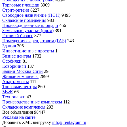
Торговые площади
3909
Стрит-ритейл
8227
Свободное назначение (ПСН)
9495
Складские помещения
983
Производственные площади
466
Земельные участки (пром)
391
Готовый бизнес
877
Помещения с арендатором (ГАБ)
243
Здания
205
Инвестиционные проекты
1
Бизнес центры
1732
Особняки
81
Коворкинги
137
Башни Москва-Сити
29
Жилые комплексы
2899
Апартаменты
111
Торговые-центры
860
МФК
66
Технопарки
43
Производственные комплексы
112
Складские комплексы
293
Все объявления
98447
Реклама на сайте
Добавить XML выгрузку
info@rentagram.ru