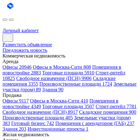
Личный кабинет
Разместить объявление
Предложить новость
Коммерческая недвижимость
Аренда
Офисы 20946
Офисы в Москва-Сити 808
Помещения в
новостройке 2883
Торговые площади 5910
Стрит-ритейл
10825
Свободное назначение (ПСН) 9906
Складские
помещения 3355
Производственные площади 1724
Земельные
участки (пром) 89
Здания 90
Продажа
Офисы 9117
Офисы в Москва-Сити 410
Помещения в
новостройке 4349
Торговые площади 3507
Стрит-ритейл 7781
Свободное назначение (ПСН) 8917
Складские помещения 900
Производственные площади 405
Земельные участки (пром)
383
Готовый бизнес 742
Помещения с арендатором (ГАБ) 237
Здания 203
Инвестиционные проекты 1
Жилая недвижимость