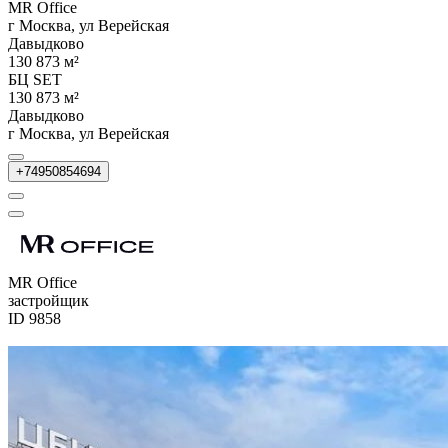
MR Office
г Москва, ул Верейская
Давыдково
130 873 м²
БЦ SET
130 873 м²
Давыдково
г Москва, ул Верейская
+74950854694
MR Office
застройщик
ID 9858