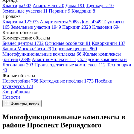
Аренда
Квартиры 902
Апартаменты 0
Дома 191
Таунхаусы 10
Земельные участки 11
Паркинг 9
Кладовки 8
Продажа
Квартиры 127973
Апартаменты 5988
Дома 4349
Таунхаусы
165
Земельные участки 1949
Паркинг 2328
Кладовки 694
Каталог объектов
Коммерческие объекты
Бизнес центры 1732
Офисные особняки 81
Коворкинги 137
Башни Москва-Сити 29
Торговые центры 860
Многофункциональные комплексы 66
Жилые комплексы
(ритейл) 2899
Апарт-комплексы 111
Складские комплексы и
Логопарки 293
Производственные комплексы 112
Технопарки
43
Жилые объекты
Новостройки 766
Коттеджные посёлки 1773
Посёлки
таунхаусов 173
Застройщики
Новости
Фильтры, поиск
Многофункциональные комплексы в
районе Проспект Вернадского