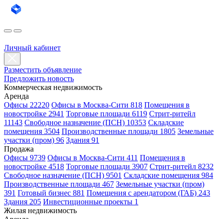
Личный кабинет
Разместить объявление
Предложить новость
Коммерческая недвижимость
Аренда
Офисы 22220
Офисы в Москва-Сити 818
Помещения в
новостройке 2941
Торговые площади 6119
Стрит-ритейл
11143
Свободное назначение (ПСН) 10353
Складские
помещения 3504
Производственные площади 1805
Земельные
участки (пром) 96
Здания 91
Продажа
Офисы 9739
Офисы в Москва-Сити 411
Помещения в
новостройке 4518
Торговые площади 3907
Стрит-ритейл 8232
Свободное назначение (ПСН) 9501
Складские помещения 984
Производственные площади 467
Земельные участки (пром)
391
Готовый бизнес 881
Помещения с арендатором (ГАБ) 243
Здания 205
Инвестиционные проекты 1
Жилая недвижимость