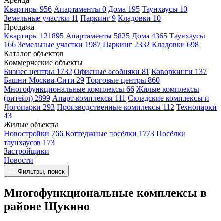
Аренда
Квартиры 956
Апартаменты 0
Дома 195
Таунхаусы 10
Земельные участки 11
Паркинг 9
Кладовки 10
Продажа
Квартиры 121895
Апартаменты 5825
Дома 4365
Таунхаусы
166
Земельные участки 1987
Паркинг 2332
Кладовки 698
Каталог объектов
Коммерческие объекты
Бизнес центры 1732
Офисные особняки 81
Коворкинги 137
Башни Москва-Сити 29
Торговые центры 860
Многофункциональные комплексы 66
Жилые комплексы
(ритейл) 2899
Апарт-комплексы 111
Складские комплексы и
Логопарки 293
Производственные комплексы 112
Технопарки
43
Жилые объекты
Новостройки 766
Коттеджные посёлки 1773
Посёлки
таунхаусов 173
Застройщики
Новости
Фильтры, поиск
Многофункциональные комплексы в
районе Щукино