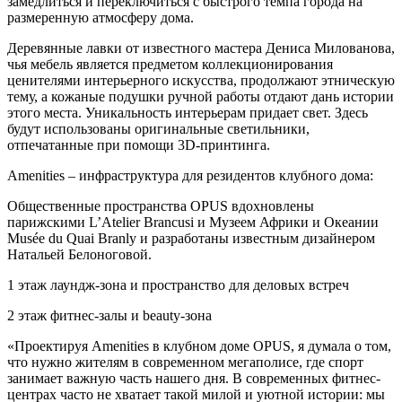
замедлиться и переключиться с быстрого темпа города на
размеренную атмосферу дома.
Деревянные лавки от известного мастера Дениса Милованова,
чья мебель является предметом коллекционирования
ценителями интерьерного искусства, продолжают этническую
тему, а кожаные подушки ручной работы отдают дань истории
этого места. Уникальность интерьерам придает свет. Здесь
будут использованы оригинальные светильники,
отпечатанные при помощи 3D-принтинга.
Amenities – инфраструктура для резидентов клубного дома:
Общественные пространства OPUS вдохновлены
парижскими L’Atelier Brancusi и Музеем Африки и Океании
Musée du Quai Branly и разработаны известным дизайнером
Натальей Белоноговой.
1 этаж лаундж-зона и пространство для деловых встреч
2 этаж фитнес-залы и beauty-зона
«Проектируя Amenities в клубном доме OPUS, я думала о том,
что нужно жителям в современном мегаполисе, где спорт
занимает важную часть нашего дня. В современных фитнес-
центрах часто не хватает такой милой и уютной истории: мы