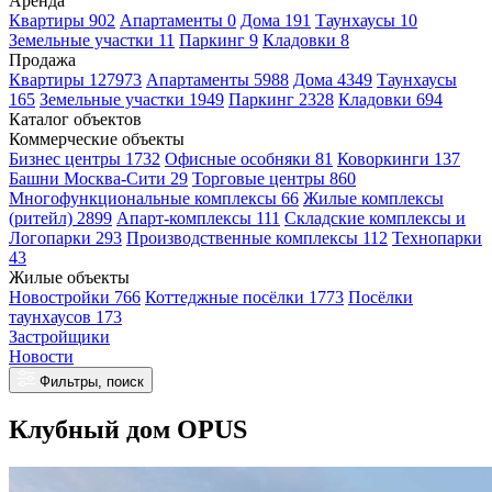
Аренда
Квартиры 902
Апартаменты 0
Дома 191
Таунхаусы 10
Земельные участки 11
Паркинг 9
Кладовки 8
Продажа
Квартиры 127973
Апартаменты 5988
Дома 4349
Таунхаусы
165
Земельные участки 1949
Паркинг 2328
Кладовки 694
Каталог объектов
Коммерческие объекты
Бизнес центры 1732
Офисные особняки 81
Коворкинги 137
Башни Москва-Сити 29
Торговые центры 860
Многофункциональные комплексы 66
Жилые комплексы
(ритейл) 2899
Апарт-комплексы 111
Складские комплексы и
Логопарки 293
Производственные комплексы 112
Технопарки
43
Жилые объекты
Новостройки 766
Коттеджные посёлки 1773
Посёлки
таунхаусов 173
Застройщики
Новости
Фильтры, поиск
Клубный дом OPUS