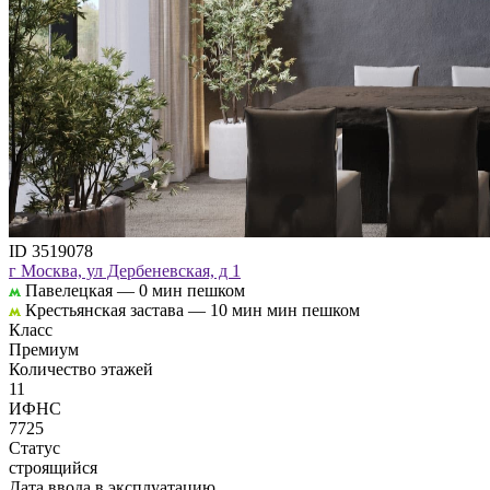
ID 3519078
г Москва, ул Дербеневская, д 1
Павелецкая —
0 мин пешком
Крестьянская застава —
10 мин мин пешком
Класс
Премиум
Количество этажей
11
ИФНС
7725
Статус
строящийся
Дата ввода в эксплуатацию