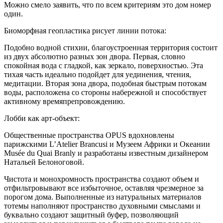
Можно смело заявить, что по всем критериям это дом номер
один.
Биоморфная геопластика рисует линии потока:
Подобно водной стихии, благоустроенная территория состоит
из двух абсолютно разных зон двора. Первая, словно
спокойная вода с гладкой, как зеркало, поверхностью. Эта
тихая часть идеально подойдет для уединения, чтения,
медитации. Вторая зона двора, подобная быстрым потокам
воды, расположена со стороны набережной и способствует
активному времяпрепровождению.
Лобби как арт-объект:
Общественные пространства OPUS вдохновлены
парижскими L’Atelier Brancusi и Музеем Африки и Океании
Musée du Quai Branly и разработаны известным дизайнером
Натальей Белоноговой.
Чистота и монохромность пространства создают объем и
отфильтровывают все избыточное, оставляя чрезмерное за
порогом дома. Выполненные из натуральных материалов
тотемы наполняют пространство духовными смыслами и
буквально создают защитный буфер, позволяющий