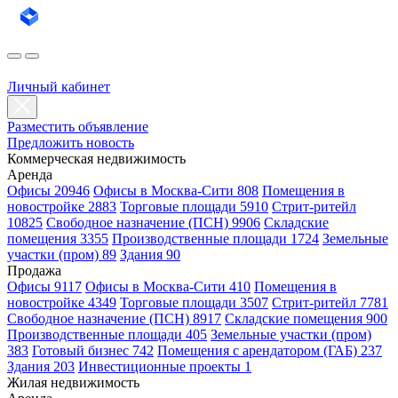
Личный кабинет
Разместить объявление
Предложить новость
Коммерческая недвижимость
Аренда
Офисы 20946
Офисы в Москва-Сити 808
Помещения в
новостройке 2883
Торговые площади 5910
Стрит-ритейл
10825
Свободное назначение (ПСН) 9906
Складские
помещения 3355
Производственные площади 1724
Земельные
участки (пром) 89
Здания 90
Продажа
Офисы 9117
Офисы в Москва-Сити 410
Помещения в
новостройке 4349
Торговые площади 3507
Стрит-ритейл 7781
Свободное назначение (ПСН) 8917
Складские помещения 900
Производственные площади 405
Земельные участки (пром)
383
Готовый бизнес 742
Помещения с арендатором (ГАБ) 237
Здания 203
Инвестиционные проекты 1
Жилая недвижимость