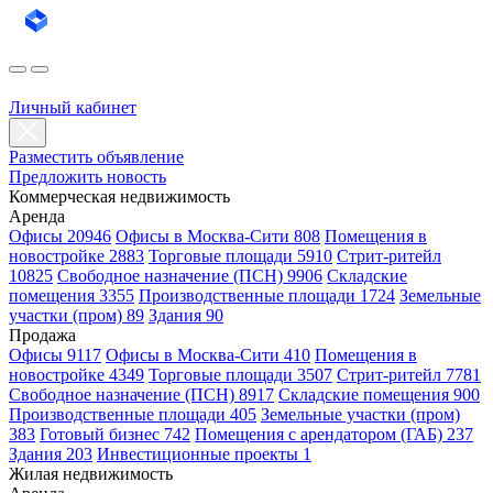
Личный кабинет
Разместить объявление
Предложить новость
Коммерческая недвижимость
Аренда
Офисы 20946
Офисы в Москва-Сити 808
Помещения в
новостройке 2883
Торговые площади 5910
Стрит-ритейл
10825
Свободное назначение (ПСН) 9906
Складские
помещения 3355
Производственные площади 1724
Земельные
участки (пром) 89
Здания 90
Продажа
Офисы 9117
Офисы в Москва-Сити 410
Помещения в
новостройке 4349
Торговые площади 3507
Стрит-ритейл 7781
Свободное назначение (ПСН) 8917
Складские помещения 900
Производственные площади 405
Земельные участки (пром)
383
Готовый бизнес 742
Помещения с арендатором (ГАБ) 237
Здания 203
Инвестиционные проекты 1
Жилая недвижимость