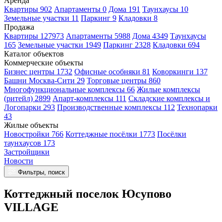
Аренда
Квартиры 902
Апартаменты 0
Дома 191
Таунхаусы 10
Земельные участки 11
Паркинг 9
Кладовки 8
Продажа
Квартиры 127973
Апартаменты 5988
Дома 4349
Таунхаусы
165
Земельные участки 1949
Паркинг 2328
Кладовки 694
Каталог объектов
Коммерческие объекты
Бизнес центры 1732
Офисные особняки 81
Коворкинги 137
Башни Москва-Сити 29
Торговые центры 860
Многофункциональные комплексы 66
Жилые комплексы
(ритейл) 2899
Апарт-комплексы 111
Складские комплексы и
Логопарки 293
Производственные комплексы 112
Технопарки
43
Жилые объекты
Новостройки 766
Коттеджные посёлки 1773
Посёлки
таунхаусов 173
Застройщики
Новости
Фильтры, поиск
Коттеджный поселок Юсупово
VILLAGE