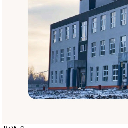
ID 3526237