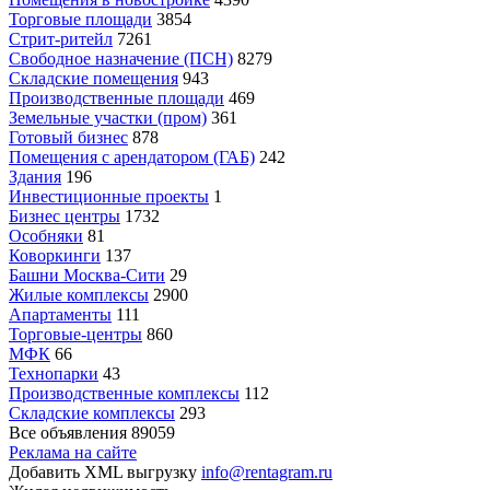
Торговые площади
3854
Стрит-ритейл
7261
Свободное назначение (ПСН)
8279
Складские помещения
943
Производственные площади
469
Земельные участки (пром)
361
Готовый бизнес
878
Помещения с арендатором (ГАБ)
242
Здания
196
Инвестиционные проекты
1
Бизнес центры
1732
Особняки
81
Коворкинги
137
Башни Москва-Сити
29
Жилые комплексы
2900
Апартаменты
111
Торговые-центры
860
МФК
66
Технопарки
43
Производственные комплексы
112
Складские комплексы
293
Все объявления
89059
Реклама на сайте
Добавить XML выгрузку
info@rentagram.ru