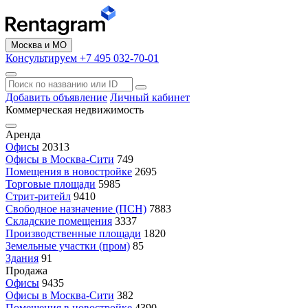
Москва и МО
Консультируем +7 495 032-70-01
Добавить объявление
Личный кабинет
Коммерческая недвижимость
Аренда
Офисы
20313
Офисы в Москва-Сити
749
Помещения в новостройке
2695
Торговые площади
5985
Стрит-ритейл
9410
Свободное назначение (ПСН)
7883
Складские помещения
3337
Производственные площади
1820
Земельные участки (пром)
85
Здания
91
Продажа
Офисы
9435
Офисы в Москва-Сити
382
Помещения в новостройке
4390