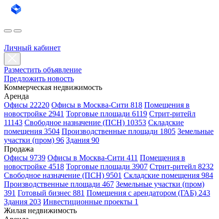
Личный кабинет
Разместить объявление
Предложить новость
Коммерческая недвижимость
Аренда
Офисы 22220
Офисы в Москва-Сити 818
Помещения в
новостройке 2941
Торговые площади 6119
Стрит-ритейл
11143
Свободное назначение (ПСН) 10353
Складские
помещения 3504
Производственные площади 1805
Земельные
участки (пром) 96
Здания 90
Продажа
Офисы 9739
Офисы в Москва-Сити 411
Помещения в
новостройке 4518
Торговые площади 3907
Стрит-ритейл 8232
Свободное назначение (ПСН) 9501
Складские помещения 984
Производственные площади 467
Земельные участки (пром)
391
Готовый бизнес 881
Помещения с арендатором (ГАБ) 243
Здания 203
Инвестиционные проекты 1
Жилая недвижимость