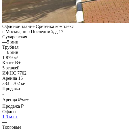
Офисное здание Сретенка комплекс
г Москва, пер Последний, д 17
Сухаревская
—
5 мин
Трубная
—
6 мин
1 879 м²
Класс B+
5 этажей
ИФНС 7702
Аренда
15
333 - 702 м²
Продажа
-
Аренда
₽/мес
Продажа
₽
Офисы
1.3 млн.
—
Торговые