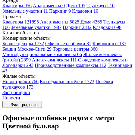
Аренда
Квартиры 956
Апартаменты 0
Дома 195
Таунхаусы 10
Земельные участки 11
Паркинг 9
Кладовки 10
Продажа
Квартиры 121895
Апартаменты 5825
Дома 4365
Таунхаусы
166
Земельные участки 1987
Паркинг 2332
Кладовки 698
Каталог объектов
Коммерческие объекты
Бизнес центры 1732
Офисные особняки 81
Коворкинги 137
Башни Москва-Сити 29
Торговые центры 860
Многофункциональные комплексы 66
Жилые комплексы
(ритейл) 2899
Апарт-комплексы 111
Складские комплексы и
Логопарки 293
Производственные комплексы 112
Технопарки
43
Жилые объекты
Новостройки 766
Коттеджные посёлки 1773
Посёлки
таунхаусов 173
Застройщики
Новости
Фильтры, поиск
Офисные особняки рядом с метро
Цветной бульвар