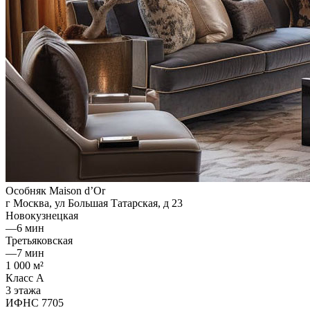
Особняк Maison d’Or
г Москва, ул Большая Татарская, д 23
Новокузнецкая
—
6 мин
Третьяковская
—
7 мин
1 000 м²
Класс A
3 этажа
ИФНС 7705