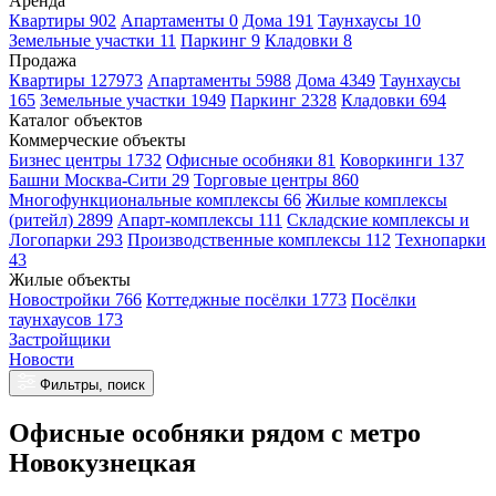
Аренда
Квартиры 902
Апартаменты 0
Дома 191
Таунхаусы 10
Земельные участки 11
Паркинг 9
Кладовки 8
Продажа
Квартиры 127973
Апартаменты 5988
Дома 4349
Таунхаусы
165
Земельные участки 1949
Паркинг 2328
Кладовки 694
Каталог объектов
Коммерческие объекты
Бизнес центры 1732
Офисные особняки 81
Коворкинги 137
Башни Москва-Сити 29
Торговые центры 860
Многофункциональные комплексы 66
Жилые комплексы
(ритейл) 2899
Апарт-комплексы 111
Складские комплексы и
Логопарки 293
Производственные комплексы 112
Технопарки
43
Жилые объекты
Новостройки 766
Коттеджные посёлки 1773
Посёлки
таунхаусов 173
Застройщики
Новости
Фильтры, поиск
Офисные особняки рядом с метро
Новокузнецкая