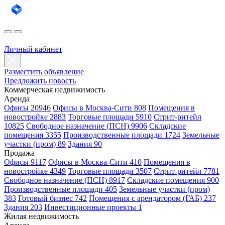
Личный кабинет
Разместить объявление
Предложить новость
Коммерческая недвижимость
Аренда
Офисы 20946
Офисы в Москва-Сити 808
Помещения в
новостройке 2883
Торговые площади 5910
Стрит-ритейл
10825
Свободное назначение (ПСН) 9906
Складские
помещения 3355
Производственные площади 1724
Земельные
участки (пром) 89
Здания 90
Продажа
Офисы 9117
Офисы в Москва-Сити 410
Помещения в
новостройке 4349
Торговые площади 3507
Стрит-ритейл 7781
Свободное назначение (ПСН) 8917
Складские помещения 900
Производственные площади 405
Земельные участки (пром)
383
Готовый бизнес 742
Помещения с арендатором (ГАБ) 237
Здания 203
Инвестиционные проекты 1
Жилая недвижимость