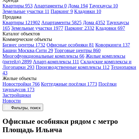
Аренда
Квартиры 953
Апартаменты 0
Дома 194
Таунхаусы 10
Земельные участки 11
Паркинг 9
Кладовки 10
Продажа
Квартиры 121902
Апартаменты 5825
Дома 4352
Таунхаусы
165
Земельные участки 1977
Паркинг 2332
Кладовки 697
Каталог объектов
Коммерческие объекты
Бизнес центры 1732
Офисные особняки 81
Коворкинги 137
Башни Москва-Сити 29
Торговые центры 860
Многофункциональные комплексы 66
Жилые комплексы
(ритейл) 2899
Апарт-комплексы 111
Складские комплексы и
Логопарки 293
Производственные комплексы 112
Технопарки
43
Жилые объекты
Новостройки 766
Коттеджные посёлки 1773
Посёлки
таунхаусов 173
Застройщики
Новости
Фильтры, поиск
Офисные особняки рядом с метро
Площадь Ильича