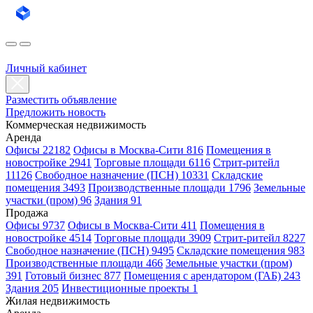
Личный кабинет
Разместить объявление
Предложить новость
Коммерческая недвижимость
Аренда
Офисы 22182
Офисы в Москва-Сити 816
Помещения в
новостройке 2941
Торговые площади 6116
Стрит-ритейл
11126
Свободное назначение (ПСН) 10331
Складские
помещения 3493
Производственные площади 1796
Земельные
участки (пром) 96
Здания 91
Продажа
Офисы 9737
Офисы в Москва-Сити 411
Помещения в
новостройке 4514
Торговые площади 3909
Стрит-ритейл 8227
Свободное назначение (ПСН) 9495
Складские помещения 983
Производственные площади 466
Земельные участки (пром)
391
Готовый бизнес 877
Помещения с арендатором (ГАБ) 243
Здания 205
Инвестиционные проекты 1
Жилая недвижимость