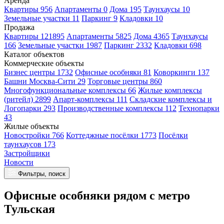
Аренда
Квартиры 956
Апартаменты 0
Дома 195
Таунхаусы 10
Земельные участки 11
Паркинг 9
Кладовки 10
Продажа
Квартиры 121895
Апартаменты 5825
Дома 4365
Таунхаусы
166
Земельные участки 1987
Паркинг 2332
Кладовки 698
Каталог объектов
Коммерческие объекты
Бизнес центры 1732
Офисные особняки 81
Коворкинги 137
Башни Москва-Сити 29
Торговые центры 860
Многофункциональные комплексы 66
Жилые комплексы
(ритейл) 2899
Апарт-комплексы 111
Складские комплексы и
Логопарки 293
Производственные комплексы 112
Технопарки
43
Жилые объекты
Новостройки 766
Коттеджные посёлки 1773
Посёлки
таунхаусов 173
Застройщики
Новости
Фильтры, поиск
Офисные особняки рядом с метро
Тульская