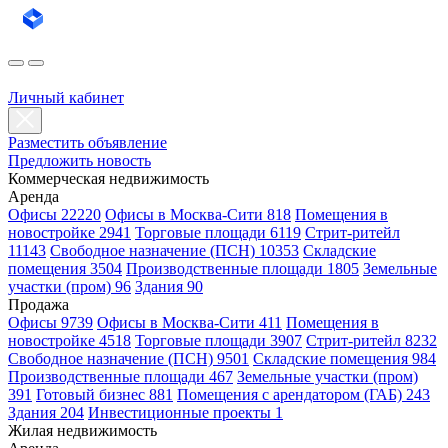
Личный кабинет
Разместить объявление
Предложить новость
Коммерческая недвижимость
Аренда
Офисы 22220
Офисы в Москва-Сити 818
Помещения в
новостройке 2941
Торговые площади 6119
Стрит-ритейл
11143
Свободное назначение (ПСН) 10353
Складские
помещения 3504
Производственные площади 1805
Земельные
участки (пром) 96
Здания 90
Продажа
Офисы 9739
Офисы в Москва-Сити 411
Помещения в
новостройке 4518
Торговые площади 3907
Стрит-ритейл 8232
Свободное назначение (ПСН) 9501
Складские помещения 984
Производственные площади 467
Земельные участки (пром)
391
Готовый бизнес 881
Помещения с арендатором (ГАБ) 243
Здания 204
Инвестиционные проекты 1
Жилая недвижимость