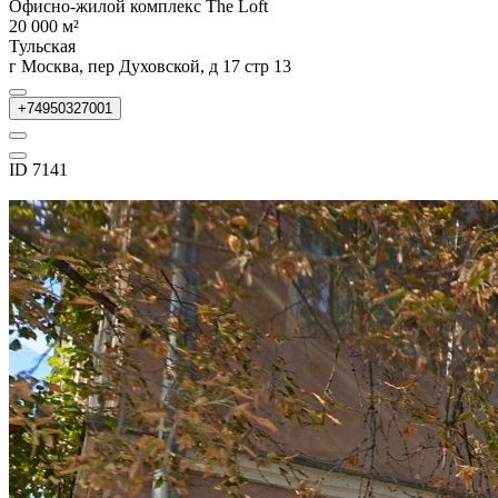
Офисно-жилой комплекс The Loft
20 000 м²
Тульская
г Москва, пер Духовской, д 17 стр 13
+74950327001
ID 7141