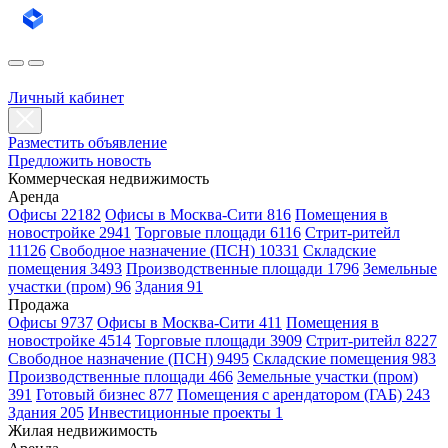
Личный кабинет
Разместить объявление
Предложить новость
Коммерческая недвижимость
Аренда
Офисы 22182
Офисы в Москва-Сити 816
Помещения в
новостройке 2941
Торговые площади 6116
Стрит-ритейл
11126
Свободное назначение (ПСН) 10331
Складские
помещения 3493
Производственные площади 1796
Земельные
участки (пром) 96
Здания 91
Продажа
Офисы 9737
Офисы в Москва-Сити 411
Помещения в
новостройке 4514
Торговые площади 3909
Стрит-ритейл 8227
Свободное назначение (ПСН) 9495
Складские помещения 983
Производственные площади 466
Земельные участки (пром)
391
Готовый бизнес 877
Помещения с арендатором (ГАБ) 243
Здания 205
Инвестиционные проекты 1
Жилая недвижимость