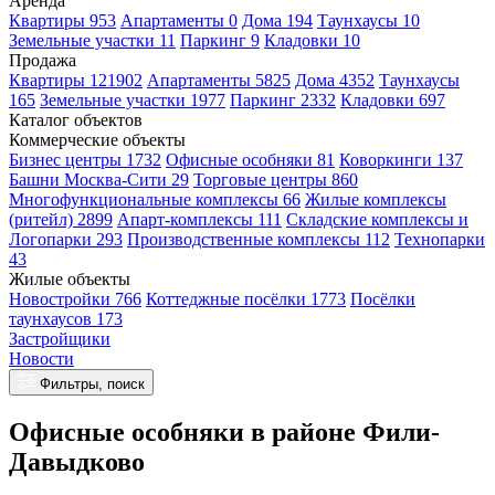
Аренда
Квартиры 953
Апартаменты 0
Дома 194
Таунхаусы 10
Земельные участки 11
Паркинг 9
Кладовки 10
Продажа
Квартиры 121902
Апартаменты 5825
Дома 4352
Таунхаусы
165
Земельные участки 1977
Паркинг 2332
Кладовки 697
Каталог объектов
Коммерческие объекты
Бизнес центры 1732
Офисные особняки 81
Коворкинги 137
Башни Москва-Сити 29
Торговые центры 860
Многофункциональные комплексы 66
Жилые комплексы
(ритейл) 2899
Апарт-комплексы 111
Складские комплексы и
Логопарки 293
Производственные комплексы 112
Технопарки
43
Жилые объекты
Новостройки 766
Коттеджные посёлки 1773
Посёлки
таунхаусов 173
Застройщики
Новости
Фильтры, поиск
Офисные особняки в районе Фили-
Давыдково