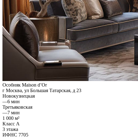
Особняк Maison d’Or
г Москва, ул Большая Татарская, д 23
Новокузнецкая
—
6 мин
Третьяковская
—
7 мин
1 000 м²
Класс A
3 этажа
ИФНС 7705