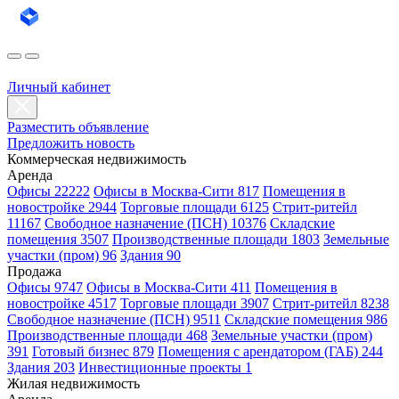
Личный кабинет
Разместить объявление
Предложить новость
Коммерческая недвижимость
Аренда
Офисы 22222
Офисы в Москва-Сити 817
Помещения в
новостройке 2944
Торговые площади 6125
Стрит-ритейл
11167
Свободное назначение (ПСН) 10376
Складские
помещения 3507
Производственные площади 1803
Земельные
участки (пром) 96
Здания 90
Продажа
Офисы 9747
Офисы в Москва-Сити 411
Помещения в
новостройке 4517
Торговые площади 3907
Стрит-ритейл 8238
Свободное назначение (ПСН) 9511
Складские помещения 986
Производственные площади 468
Земельные участки (пром)
391
Готовый бизнес 879
Помещения с арендатором (ГАБ) 244
Здания 203
Инвестиционные проекты 1
Жилая недвижимость