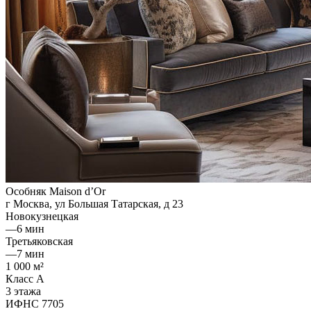
Особняк Maison d’Or
г Москва, ул Большая Татарская, д 23
Новокузнецкая
—
6 мин
Третьяковская
—
7 мин
1 000 м²
Класс A
3 этажа
ИФНС 7705