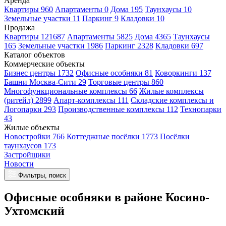
Аренда
Квартиры 960
Апартаменты 0
Дома 195
Таунхаусы 10
Земельные участки 11
Паркинг 9
Кладовки 10
Продажа
Квартиры 121687
Апартаменты 5825
Дома 4365
Таунхаусы
165
Земельные участки 1986
Паркинг 2328
Кладовки 697
Каталог объектов
Коммерческие объекты
Бизнес центры 1732
Офисные особняки 81
Коворкинги 137
Башни Москва-Сити 29
Торговые центры 860
Многофункциональные комплексы 66
Жилые комплексы
(ритейл) 2899
Апарт-комплексы 111
Складские комплексы и
Логопарки 293
Производственные комплексы 112
Технопарки
43
Жилые объекты
Новостройки 766
Коттеджные посёлки 1773
Посёлки
таунхаусов 173
Застройщики
Новости
Фильтры, поиск
Офисные особняки в районе Косино-
Ухтомский