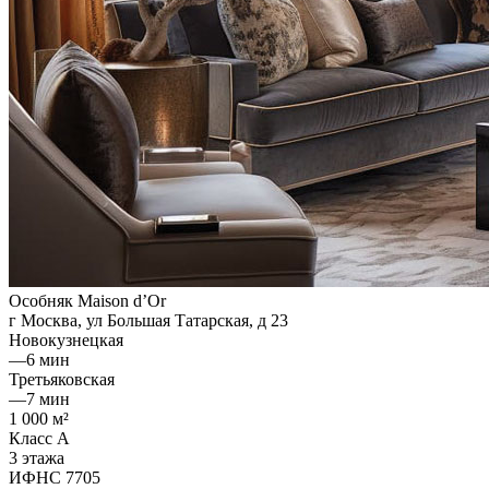
Особняк Maison d’Or
г Москва, ул Большая Татарская, д 23
Новокузнецкая
—
6 мин
Третьяковская
—
7 мин
1 000 м²
Класс A
3 этажа
ИФНС 7705