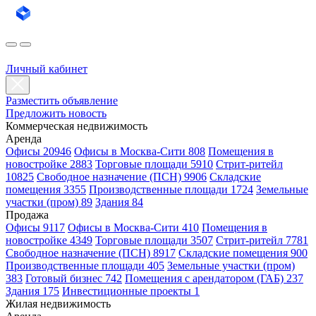
Личный кабинет
Разместить объявление
Предложить новость
Коммерческая недвижимость
Аренда
Офисы 20946
Офисы в Москва-Сити 808
Помещения в
новостройке 2883
Торговые площади 5910
Стрит-ритейл
10825
Свободное назначение (ПСН) 9906
Складские
помещения 3355
Производственные площади 1724
Земельные
участки (пром) 89
Здания 84
Продажа
Офисы 9117
Офисы в Москва-Сити 410
Помещения в
новостройке 4349
Торговые площади 3507
Стрит-ритейл 7781
Свободное назначение (ПСН) 8917
Складские помещения 900
Производственные площади 405
Земельные участки (пром)
383
Готовый бизнес 742
Помещения с арендатором (ГАБ) 237
Здания 175
Инвестиционные проекты 1
Жилая недвижимость