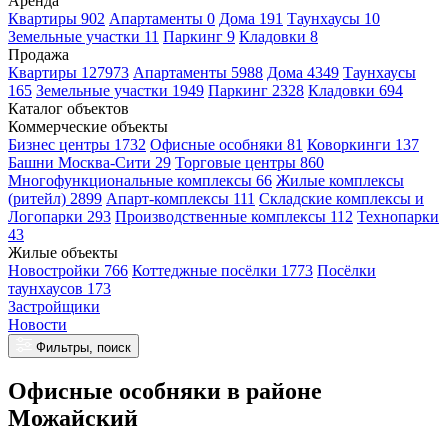
Аренда
Квартиры 902
Апартаменты 0
Дома 191
Таунхаусы 10
Земельные участки 11
Паркинг 9
Кладовки 8
Продажа
Квартиры 127973
Апартаменты 5988
Дома 4349
Таунхаусы
165
Земельные участки 1949
Паркинг 2328
Кладовки 694
Каталог объектов
Коммерческие объекты
Бизнес центры 1732
Офисные особняки 81
Коворкинги 137
Башни Москва-Сити 29
Торговые центры 860
Многофункциональные комплексы 66
Жилые комплексы
(ритейл) 2899
Апарт-комплексы 111
Складские комплексы и
Логопарки 293
Производственные комплексы 112
Технопарки
43
Жилые объекты
Новостройки 766
Коттеджные посёлки 1773
Посёлки
таунхаусов 173
Застройщики
Новости
Фильтры, поиск
Офисные особняки в районе
Можайский