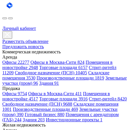
Личный кабинет
Разместить объявление
Предложить новость
Коммерческая недвижимость
Аренда
Офисы 22277
Офисы в Москва-Сити 824
Помещения в
новостройке 2948
Торговые площади 6157
Стрит-ритейл
11209
Свободное назначение (ПСН) 10405
Складские
помещения 3530
Производственные площади 1819
Земельные
участки (пром) 96
Здания 91
Продажа
Офисы 9754
Офисы в Москва-Сити 411
Помещения в
новостройке 4517
Торговые площади 3916
Стрит-ритейл 8420
Свободное назначение (ПСН) 9688
Складские помещения
1001
Производственные площади 469
Земельные участки
(пром) 390
Готовый бизнес 880
Помещения с арендатором
(ГАБ) 244
Здания 203
Инвестиционные проекты 1
Жилая недвижимость