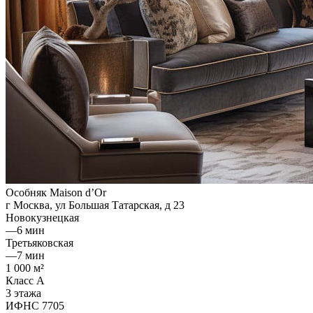
Особняк Maison d’Or
г Москва, ул Большая Татарская, д 23
Новокузнецкая
—
6 мин
Третьяковская
—
7 мин
1 000 м²
Класс A
3 этажа
ИФНС 7705