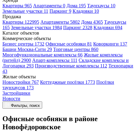
Аренда
Квартиры 965
Апартаменты 0
Дома 195
Таунхаусы 10
Земельные участки 11
Паркинг 9
Кладовки 10
Продажа
Квартиры 122995
Апартаменты 5802
Дома 4365
Таунхаусы
165
Земельные участки 1984
Паркинг 2328
Кладовки 694
Каталог объектов
Коммерческие объекты
Бизнес центры 1732
Офисные особняки 81
Коворкинги 137
Башни Москва-Сити 29
Торговые центры 860
Многофункциональные комплексы 66
Жилые комплексы
(ритейл) 2900
Апарт-комплексы 111
Складские комплексы и
Логопарки 293
Производственные комплексы 112
Технопарки
43
Жилые объекты
Новостройки 767
Коттеджные посёлки 1773
Посёлки
таунхаусов 173
Застройщики
Новости
Фильтры, поиск
Офисные особняки в районе
Новофёдоровское