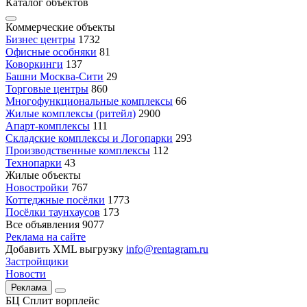
Каталог объектов
Коммерческие объекты
Бизнес центры
1732
Офисные особняки
81
Коворкинги
137
Башни Москва-Сити
29
Торговые центры
860
Многофункциональные комплексы
66
Жилые комплексы (ритейл)
2900
Апарт-комплексы
111
Складские комплексы и Логопарки
293
Производственные комплексы
112
Технопарки
43
Жилые объекты
Новостройки
767
Коттеджные посёлки
1773
Посёлки таунхаусов
173
Все объявления
9077
Реклама на сайте
Добавить XML выгрузку
info@rentagram.ru
Застройщики
Новости
Реклама
БЦ Сплит ворплейс