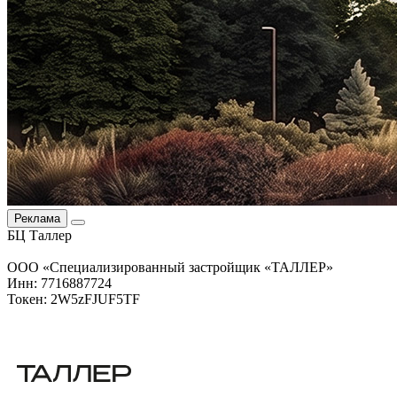
Реклама
БЦ Таллер
ООО «Специализированный застройщик «ТАЛЛЕР»
Инн: 7716887724
Токен: 2W5zFJUF5TF