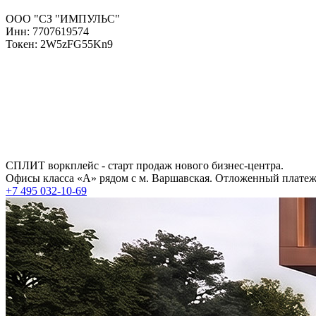
ООО "СЗ "ИМПУЛЬС"
Инн: 7707619574
Токен: 2W5zFG55Kn9
СПЛИТ воркплейс - старт продаж нового бизнес-центра.
Офисы класса «А» рядом с м. Варшавская. Отложенный платеж 
+7 495 032-10-69