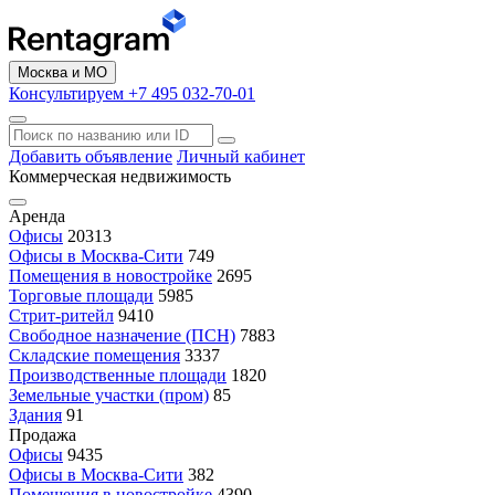
Москва и МО
Консультируем +7 495 032-70-01
Добавить объявление
Личный кабинет
Коммерческая недвижимость
Аренда
Офисы
20313
Офисы в Москва-Сити
749
Помещения в новостройке
2695
Торговые площади
5985
Стрит-ритейл
9410
Свободное назначение (ПСН)
7883
Складские помещения
3337
Производственные площади
1820
Земельные участки (пром)
85
Здания
91
Продажа
Офисы
9435
Офисы в Москва-Сити
382
Помещения в новостройке
4390