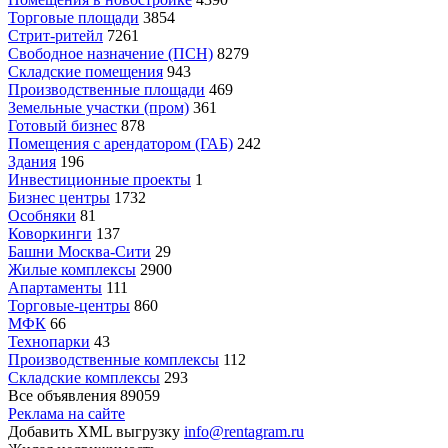
Торговые площади
3854
Стрит-ритейл
7261
Свободное назначение (ПСН)
8279
Складские помещения
943
Производственные площади
469
Земельные участки (пром)
361
Готовый бизнес
878
Помещения с арендатором (ГАБ)
242
Здания
196
Инвестиционные проекты
1
Бизнес центры
1732
Особняки
81
Коворкинги
137
Башни Москва-Сити
29
Жилые комплексы
2900
Апартаменты
111
Торговые-центры
860
МФК
66
Технопарки
43
Производственные комплексы
112
Складские комплексы
293
Все объявления
89059
Реклама на сайте
Добавить XML выгрузку
info@rentagram.ru