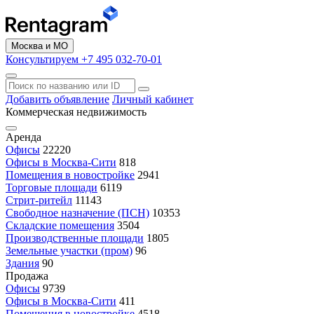
Москва и МО
Консультируем +7 495 032-70-01
Добавить объявление
Личный кабинет
Коммерческая недвижимость
Аренда
Офисы
22220
Офисы в Москва-Сити
818
Помещения в новостройке
2941
Торговые площади
6119
Стрит-ритейл
11143
Свободное назначение (ПСН)
10353
Складские помещения
3504
Производственные площади
1805
Земельные участки (пром)
96
Здания
90
Продажа
Офисы
9739
Офисы в Москва-Сити
411
Помещения в новостройке
4518