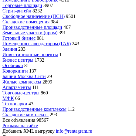
Торговые площади
3907
Стрит-ритейл
8232
Свободное назначение (ПСН)
9501
Складские помещения
984
Производственные площади
467
Земельные участки (пром)
391
Готовый бизнес
881
Помещения с арендатором (ГАБ)
243
Здания
203
Инвестиционные проекты
1
Бизнес центры
1732
Особняки
81
Коворкинги
137
Башни Москва-Сити
29
Жилые комплексы
2899
Апартаменты
111
Торговые-центры
860
МФК
66
Технопарки
43
Производственные комплексы
112
Складские комплексы
293
Все объявления
98567
Реклама на сайте
Добавить XML выгрузку
info@rentagram.ru