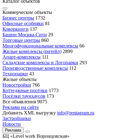
Каталог объектов
Коммерческие объекты
Бизнес центры
1732
Офисные особняки
81
Коворкинги
137
Башни Москва-Сити
29
Торговые центры
860
Многофункциональные комплексы
66
Жилые комплексы (ритейл)
2899
Апарт-комплексы
111
Складские комплексы и Логопарки
293
Производственные комплексы
112
Технопарки
43
Жилые объекты
Новостройки
766
Коттеджные посёлки
1773
Посёлки таунхаусов
173
Все объявления
9075
Реклама на сайте
Добавить XML выгрузку
info@rentagram.ru
Застройщики
Новости
Реклама
БЦ «Level work Воронцовская»