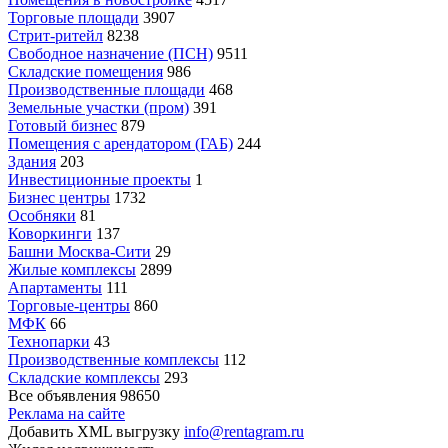
Торговые площади
3907
Стрит-ритейл
8238
Свободное назначение (ПСН)
9511
Складские помещения
986
Производственные площади
468
Земельные участки (пром)
391
Готовый бизнес
879
Помещения с арендатором (ГАБ)
244
Здания
203
Инвестиционные проекты
1
Бизнес центры
1732
Особняки
81
Коворкинги
137
Башни Москва-Сити
29
Жилые комплексы
2899
Апартаменты
111
Торговые-центры
860
МФК
66
Технопарки
43
Производственные комплексы
112
Складские комплексы
293
Все объявления
98650
Реклама на сайте
Добавить XML выгрузку
info@rentagram.ru