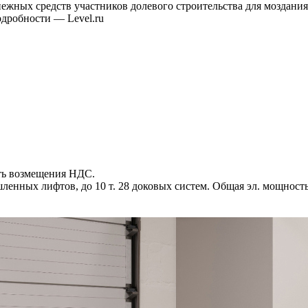
енежных средств участников долевого строительства для мозда
дробности — Level.ru
сть возмещения НДС.
шленных лифтов, до 10 т. 28 доковых систем. Общая эл. мощно