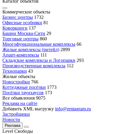
Каталог объектов
Коммерческие объекты
Бизнес центры
1732
Офисные особняки
81
Коворкинги
137
Башни Москва-Сити
29
Торговые центры
860
Многофункциональные комплексы
66
Жилые комплексы (ритейл)
2899
Апарт-комплексы
111
Складские комплексы и Логопарки
293
Производственные комплексы
112
Технопарки
43
Жилые объекты
Новостройки
766
Коттеджные посёлки
1773
Посёлки таунхаусов
173
Все объявления
9075
Реклама на сайте
Добавить XML выгрузку
info@rentagram.ru
Застройщики
Новости
Реклама
Level Свободы