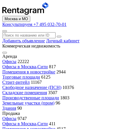
Москва и МО
Консультируем +7 495 032-70-01
Добавить объявление
Личный кабинет
Коммерческая недвижимость
Аренда
Офисы
22222
Офисы в Москва-Сити
817
Помещения в новостройке
2944
Торговые площади
6125
Стрит-ритейл
11167
Свободное назначение (ПСН)
10376
Складские помещения
3507
Производственные площади
1803
Земельные участки (пром)
96
Здания
90
Продажа
Офисы
9747
Офисы в Москва-Сити
411
Помещения в новостройке
4517