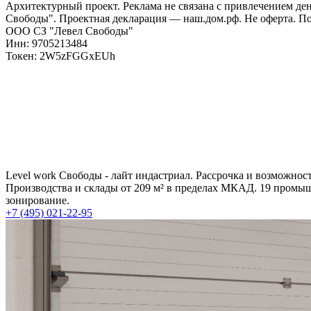
Архитектурный проект. Реклама не связана с привлечением д
Свободы". Проектная декларация — наш.дом.рф. Не оферта. По
ООО СЗ "Левел Свободы"
Инн: 9705213484
Токен: 2W5zFGGxEUh
Level work Свободы - лайт индастриал. Рассрочка и возможно
Производства и склады от 209 м² в пределах МКАД. 19 промы
зонирование.
+7 (495) 021-22-95