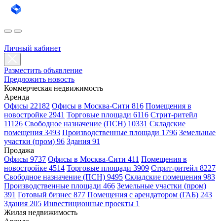
Личный кабинет
Разместить объявление
Предложить новость
Коммерческая недвижимость
Аренда
Офисы 22182
Офисы в Москва-Сити 816
Помещения в
новостройке 2941
Торговые площади 6116
Стрит-ритейл
11126
Свободное назначение (ПСН) 10331
Складские
помещения 3493
Производственные площади 1796
Земельные
участки (пром) 96
Здания 91
Продажа
Офисы 9737
Офисы в Москва-Сити 411
Помещения в
новостройке 4514
Торговые площади 3909
Стрит-ритейл 8227
Свободное назначение (ПСН) 9495
Складские помещения 983
Производственные площади 466
Земельные участки (пром)
391
Готовый бизнес 877
Помещения с арендатором (ГАБ) 243
Здания 205
Инвестиционные проекты 1
Жилая недвижимость