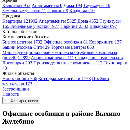
Аренда
Квартиры 953
Апартаменты 0
Дома 194
Таунхаусы 10
Земельные участки 11
Паркинг 9
Кладовки 10
Продажа
Квартиры 121902
Апартаменты 5825
Дома 4352
Таунхаусы
165
Земельные участки 1977
Паркинг 2332
Кладовки 697
Каталог объектов
Коммерческие объекты
Бизнес центры 1732
Офисные особняки 81
Коворкинги 137
Башни Москва-Сити 29
Торговые центры 860
Многофункциональные комплексы 66
Жилые комплексы
(ритейл) 2899
Апарт-комплексы 111
Складские комплексы и
Логопарки 293
Производственные комплексы 112
Технопарки
43
Жилые объекты
Новостройки 766
Коттеджные посёлки 1773
Посёлки
таунхаусов 173
Застройщики
Новости
Фильтры, поиск
Офисные особняки в районе Выхино-
Жулебино