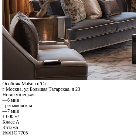
Особняк Maison d’Or
г Москва, ул Большая Татарская, д 23
Новокузнецкая
—
6 мин
Третьяковская
—
7 мин
1 000 м²
Класс A
3 этажа
ИФНС 7705