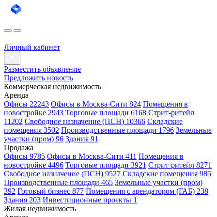
Личный кабинет
Разместить объявление
Предложить новость
Коммерческая недвижимость
Аренда
Офисы 22243
Офисы в Москва-Сити 824
Помещения в
новостройке 2943
Торговые площади 6168
Стрит-ритейл
11202
Свободное назначение (ПСН) 10366
Складские
помещения 3502
Производственные площади 1796
Земельные
участки (пром) 96
Здания 91
Продажа
Офисы 9785
Офисы в Москва-Сити 411
Помещения в
новостройке 4496
Торговые площади 3921
Стрит-ритейл 8271
Свободное назначение (ПСН) 9527
Складские помещения 985
Производственные площади 465
Земельные участки (пром)
392
Готовый бизнес 877
Помещения с арендатором (ГАБ) 238
Здания 203
Инвестиционные проекты 1
Жилая недвижимость