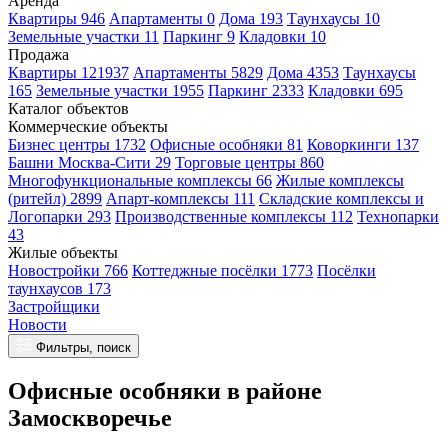
Аренда
Квартиры 946
Апартаменты 0
Дома 193
Таунхаусы 10
Земельные участки 11
Паркинг 9
Кладовки 10
Продажа
Квартиры 121937
Апартаменты 5829
Дома 4353
Таунхаусы
165
Земельные участки 1955
Паркинг 2333
Кладовки 695
Каталог объектов
Коммерческие объекты
Бизнес центры 1732
Офисные особняки 81
Коворкинги 137
Башни Москва-Сити 29
Торговые центры 860
Многофункциональные комплексы 66
Жилые комплексы
(ритейл) 2899
Апарт-комплексы 111
Складские комплексы и
Логопарки 293
Производственные комплексы 112
Технопарки
43
Жилые объекты
Новостройки 766
Коттеджные посёлки 1773
Посёлки
таунхаусов 173
Застройщики
Новости
Фильтры, поиск
Офисные особняки в районе
Замоскворечье