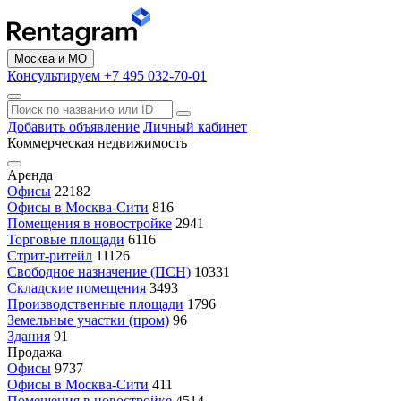
Москва и МО
Консультируем +7 495 032-70-01
Добавить объявление
Личный кабинет
Коммерческая недвижимость
Аренда
Офисы
22182
Офисы в Москва-Сити
816
Помещения в новостройке
2941
Торговые площади
6116
Стрит-ритейл
11126
Свободное назначение (ПСН)
10331
Складские помещения
3493
Производственные площади
1796
Земельные участки (пром)
96
Здания
91
Продажа
Офисы
9737
Офисы в Москва-Сити
411
Помещения в новостройке
4514