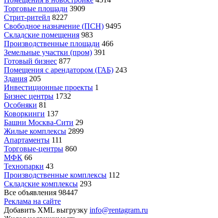
Торговые площади
3909
Стрит-ритейл
8227
Свободное назначение (ПСН)
9495
Складские помещения
983
Производственные площади
466
Земельные участки (пром)
391
Готовый бизнес
877
Помещения с арендатором (ГАБ)
243
Здания
205
Инвестиционные проекты
1
Бизнес центры
1732
Особняки
81
Коворкинги
137
Башни Москва-Сити
29
Жилые комплексы
2899
Апартаменты
111
Торговые-центры
860
МФК
66
Технопарки
43
Производственные комплексы
112
Складские комплексы
293
Все объявления
98447
Реклама на сайте
Добавить XML выгрузку
info@rentagram.ru