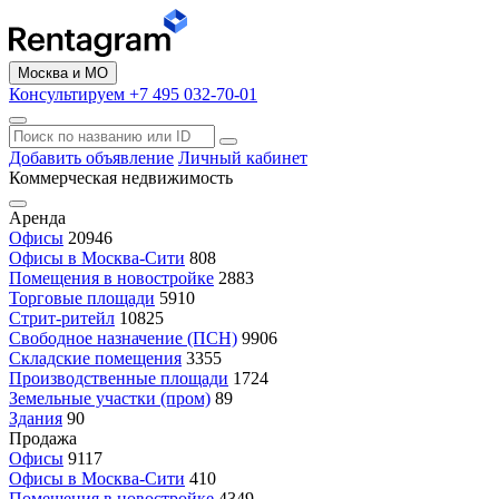
Москва и МО
Консультируем +7 495 032-70-01
Добавить объявление
Личный кабинет
Коммерческая недвижимость
Аренда
Офисы
20946
Офисы в Москва-Сити
808
Помещения в новостройке
2883
Торговые площади
5910
Стрит-ритейл
10825
Свободное назначение (ПСН)
9906
Складские помещения
3355
Производственные площади
1724
Земельные участки (пром)
89
Здания
90
Продажа
Офисы
9117
Офисы в Москва-Сити
410
Помещения в новостройке
4349