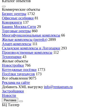
Каталог объектов
Коммерческие объекты
Бизнес центры
1732
Офисные особняки
81
Коворкинги
137
Башни Москва-Сити
29
Торговые центры
860
Многофункциональные комплексы
66
Жилые комплексы (ритейл)
2899
Апарт-комплексы
111
Складские комплексы и Логопарки
293
Производственные комплексы
112
Технопарки
43
Жилые объекты
Новостройки
766
Коттеджные посёлки
1773
Посёлки таунхаусов
173
Все объявления
9075
Реклама на сайте
Добавить XML выгрузку
info@rentagram.ru
Застройщики
Новости
Реклама
БЦ Таллер