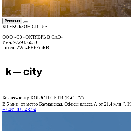
Реклама
БЦ «КОБЗОН СИТИ»
ООО «СЗ «ОКТЯБРЬ В САО»
Инн: 9729336630
Токен: 2W5zFH6EmRB
Бизнес-центр КОБЗОН СИТИ (K-CITY)
В 5 мин. от метро Бауманская. Офисы класса А от 21,4 млн ₽.
+7 495 032-43-94