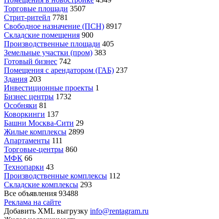
Торговые площади
3507
Стрит-ритейл
7781
Свободное назначение (ПСН)
8917
Складские помещения
900
Производственные площади
405
Земельные участки (пром)
383
Готовый бизнес
742
Помещения с арендатором (ГАБ)
237
Здания
203
Инвестиционные проекты
1
Бизнес центры
1732
Особняки
81
Коворкинги
137
Башни Москва-Сити
29
Жилые комплексы
2899
Апартаменты
111
Торговые-центры
860
МФК
66
Технопарки
43
Производственные комплексы
112
Складские комплексы
293
Все объявления
93488
Реклама на сайте
Добавить XML выгрузку
info@rentagram.ru