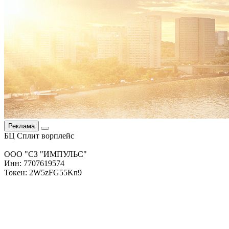
Реклама
БЦ Сплит ворплейс
ООО "СЗ "ИМПУЛЬС"
Инн: 7707619574
Токен: 2W5zFG55Kn9