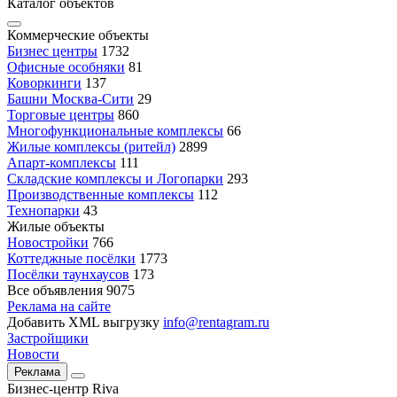
Каталог объектов
Коммерческие объекты
Бизнес центры
1732
Офисные особняки
81
Коворкинги
137
Башни Москва-Сити
29
Торговые центры
860
Многофункциональные комплексы
66
Жилые комплексы (ритейл)
2899
Апарт-комплексы
111
Складские комплексы и Логопарки
293
Производственные комплексы
112
Технопарки
43
Жилые объекты
Новостройки
766
Коттеджные посёлки
1773
Посёлки таунхаусов
173
Все объявления
9075
Реклама на сайте
Добавить XML выгрузку
info@rentagram.ru
Застройщики
Новости
Реклама
Бизнес-центр Riva