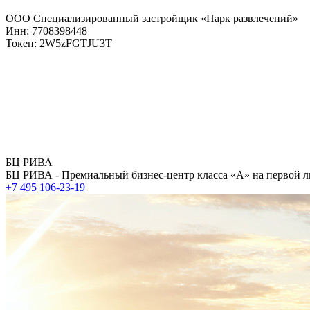
ООО Специализированный застройщик «Парк развлечений»
Инн: 7708398448
Токен: 2W5zFGTJU3T
БЦ РИВА
БЦ РИВА - Премиальный бизнес-центр класса «А» на первой л
+7 495 106-23-19