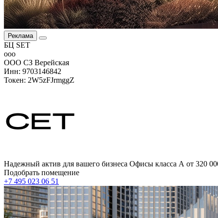
Реклама
БЦ SET
ооо
ООО СЗ Верейская
Инн: 9703146842
Токен: 2W5zFJrmggZ
Надежный актив для вашего бизнеса Офисы класса А от 320 000
Подобрать помещение
+7 495 023 06 51