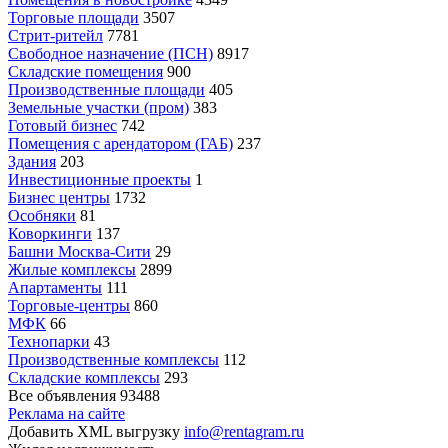
Торговые площади
3507
Стрит-ритейл
7781
Свободное назначение (ПСН)
8917
Складские помещения
900
Производственные площади
405
Земельные участки (пром)
383
Готовый бизнес
742
Помещения с арендатором (ГАБ)
237
Здания
203
Инвестиционные проекты
1
Бизнес центры
1732
Особняки
81
Коворкинги
137
Башни Москва-Сити
29
Жилые комплексы
2899
Апартаменты
111
Торговые-центры
860
МФК
66
Технопарки
43
Производственные комплексы
112
Складские комплексы
293
Все объявления
93488
Реклама на сайте
Добавить XML выгрузку
info@rentagram.ru