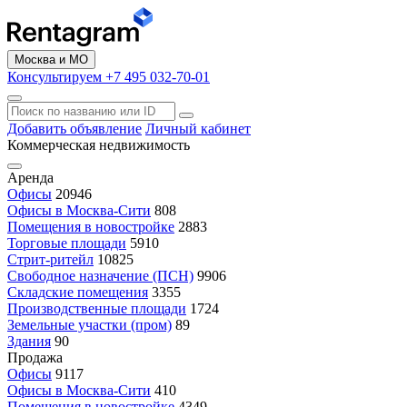
Москва и МО
Консультируем +7 495 032-70-01
Добавить объявление
Личный кабинет
Коммерческая недвижимость
Аренда
Офисы
20946
Офисы в Москва-Сити
808
Помещения в новостройке
2883
Торговые площади
5910
Стрит-ритейл
10825
Свободное назначение (ПСН)
9906
Складские помещения
3355
Производственные площади
1724
Земельные участки (пром)
89
Здания
90
Продажа
Офисы
9117
Офисы в Москва-Сити
410
Помещения в новостройке
4349