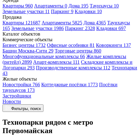
Аренда
Квартиры 960
Апартаменты 0
Дома 195
Таунхаусы 10
Земельные участки 11
Паркинг 9
Кладовки 10
Продажа
Квартиры 121687
Апартаменты 5825
Дома 4365
Таунхаусы
165
Земельные участки 1986
Паркинг 2328
Кладовки 697
Каталог объектов
Коммерческие объекты
Бизнес центры 1732
Офисные особняки 81
Коворкинги 137
Башни Москва-Сити 29
Торговые центры 860
Многофункциональные комплексы 66
Жилые комплексы
(ритейл) 2899
Апарт-комплексы 111
Складские комплексы и
Логопарки 293
Производственные комплексы 112
Технопарки
43
Жилые объекты
Новостройки 766
Коттеджные посёлки 1773
Посёлки
таунхаусов 173
Застройщики
Новости
Фильтры, поиск
Технопарки рядом с метро
Первомайская