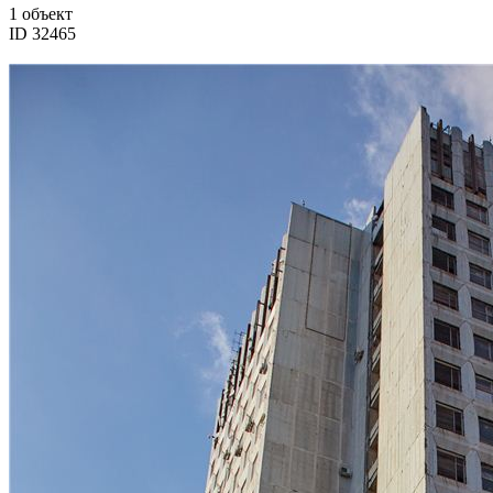
1 объект
ID 32465