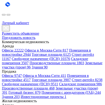
Личный кабинет
Разместить объявление
Предложить новость
Коммерческая недвижимость
Аренда
Офисы 22222
Офисы в Москва-Сити 817
Помещения в
новостройке 2944
Торговые площади 6125
Стрит-ритейл
11167
Свободное назначение (ПСН) 10376
Складские
помещения 3507
Производственные площади 1803
Земельные
участки (пром) 96
Здания 90
Продажа
Офисы 9747
Офисы в Москва-Сити 411
Помещения в
новостройке 4517
Торговые площади 3907
Стрит-ритейл 8238
Свободное назначение (ПСН) 9511
Складские помещения 986
Производственные площади 468
Земельные участки (пром)
391
Готовый бизнес 879
Помещения с арендатором (ГАБ) 244
Здания 203
Инвестиционные проекты 1
Жилая недвижимость