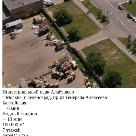
Индустриальный парк Алабушево
г Москва, г Зеленоград, пр-кт Генерала Алексеева
Балтийская
—
6 мин
Водный стадион
—
13 мин
100 000 м²
7 этажей
ИФНС 7735