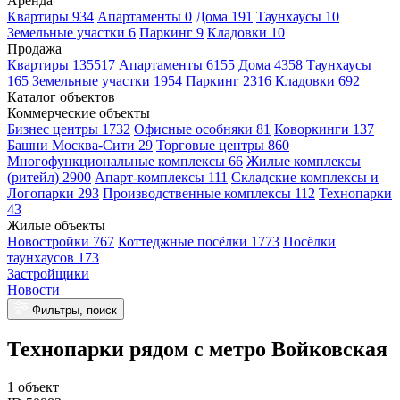
Аренда
Квартиры 934
Апартаменты 0
Дома 191
Таунхаусы 10
Земельные участки 6
Паркинг 9
Кладовки 10
Продажа
Квартиры 135517
Апартаменты 6155
Дома 4358
Таунхаусы
165
Земельные участки 1954
Паркинг 2316
Кладовки 692
Каталог объектов
Коммерческие объекты
Бизнес центры 1732
Офисные особняки 81
Коворкинги 137
Башни Москва-Сити 29
Торговые центры 860
Многофункциональные комплексы 66
Жилые комплексы
(ритейл) 2900
Апарт-комплексы 111
Складские комплексы и
Логопарки 293
Производственные комплексы 112
Технопарки
43
Жилые объекты
Новостройки 767
Коттеджные посёлки 1773
Посёлки
таунхаусов 173
Застройщики
Новости
Фильтры, поиск
Технопарки рядом с метро Войковская
1 объект