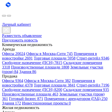
Личный кабинет
Разместить объявление
Предложить новость
Коммерческая недвижимость
Аренда
Офисы 20024
Офисы в Москва-Сити 745
Помещения в
новостройке 2691
Торговые площади 5958
Стрит-ритейл 9346
Свободное назначение (ПСН) 7815
Складские помещения
3318
Производственные площади 1808
Земельные участки
(пром) 84
Здания 86
Продажа
Офисы 9364
Офисы в Москва-Сити 382
Помещения в
новостройке 4378
Торговые площади 3841
Стрит-ритейл 7196
Свободное назначение (ПСН) 8200
Складские помещения 935
Производственные площади 463
Земельные участки (пром)
361
Готовый бизнес 871
Помещения с арендатором (ГАБ) 250
Здания 172
Инвестиционные проекты 0
Жилая недвижимость