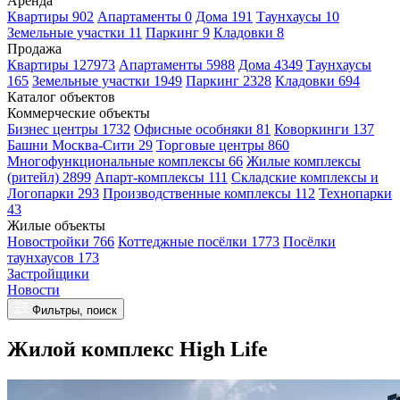
Аренда
Квартиры 902
Апартаменты 0
Дома 191
Таунхаусы 10
Земельные участки 11
Паркинг 9
Кладовки 8
Продажа
Квартиры 127973
Апартаменты 5988
Дома 4349
Таунхаусы
165
Земельные участки 1949
Паркинг 2328
Кладовки 694
Каталог объектов
Коммерческие объекты
Бизнес центры 1732
Офисные особняки 81
Коворкинги 137
Башни Москва-Сити 29
Торговые центры 860
Многофункциональные комплексы 66
Жилые комплексы
(ритейл) 2899
Апарт-комплексы 111
Складские комплексы и
Логопарки 293
Производственные комплексы 112
Технопарки
43
Жилые объекты
Новостройки 766
Коттеджные посёлки 1773
Посёлки
таунхаусов 173
Застройщики
Новости
Фильтры, поиск
Жилой комплекс High Life