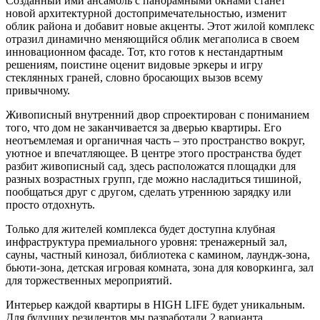
Созданный ими ансамбль с панорамными окнами станет
новой архитектурной достопримечательностью, изменит
облик района и добавит новые акценты. Этот жилой комплекс
отразил динамично меняющийся облик мегаполиса в своем
инновационном фасаде. Тот, кто готов к нестандартным
решениям, поистине оценит видовые эркеры и игру
стеклянных граней, словно бросающих вызов всему
привычному.
Живописный внутренний двор спроектирован с пониманием
того, что дом не заканчивается за дверью квартиры. Его
неотъемлемая и органичная часть – это пространство вокруг,
уютное и впечатляющее. В центре этого пространства будет
разбит живописный сад, здесь расположатся площадки для
разных возрастных групп, где можно насладиться тишиной,
пообщаться друг с другом, сделать утреннюю зарядку или
просто отдохнуть.
Только для жителей комплекса будет доступна клубная
инфраструктура премиального уровня: тренажерный зал,
сауны, частный кинозал, библиотека с камином, лаундж-зона,
бьюти-зона, детская игровая комната, зона для коворкинга, зал
для торжественных мероприятий.
Интерьер каждой квартиры в HIGH LIFE будет уникальным.
Для будущих резидентов мы разработали 2 варианта