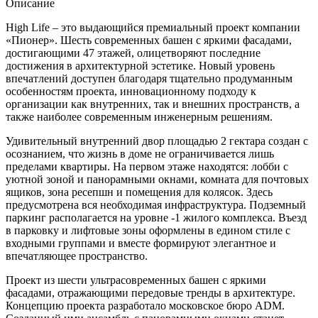
Описание
High Life – это выдающийся премиальный проект компании
«Пионер». Шесть современных башен с яркими фасадами,
достигающими 47 этажей, олицетворяют последние
достижения в архитектурной эстетике. Новый уровень
впечатлений доступен благодаря тщательно продуманным
особенностям проекта, инновационному подходу к
организации как внутренних, так и внешних пространств, а
также наиболее современным инженерным решениям.
Удивительный внутренний двор площадью 2 гектара создан с
осознанием, что жизнь в доме не ограничивается лишь
пределами квартиры. На первом этаже находятся: лобби с
уютной зоной и панорамными окнами, комната для почтовых
ящиков, зона ресепшн и помещения для колясок. Здесь
предусмотрена вся необходимая инфраструктура. Подземный
паркинг располагается на уровне -1 жилого комплекса. Въезд
в парковку и лифтовые зоны оформлены в едином стиле с
входными группами и вместе формируют элегантное и
впечатляющее пространство.
Проект из шести ультрасовременных башен с яркими
фасадами, отражающими передовые тренды в архитектуре.
Концепцию проекта разработало московское бюро ADM.