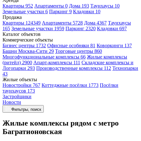
Аренда
Квартиры 952
Апартаменты 0
Дома 193
Таунхаусы 10
Земельные участки 6
Паркинг 9
Кладовки 10
Продажа
Квартиры 124349
Апартаменты 5728
Дома 4367
Таунхаусы
165
Земельные участки 1959
Паркинг 2320
Кладовки 697
Каталог объектов
Коммерческие объекты
Бизнес центры 1732
Офисные особняки 81
Коворкинги 137
Башни Москва-Сити 29
Торговые центры 860
Многофункциональные комплексы 66
Жилые комплексы
(ритейл) 2900
Апарт-комплексы 111
Складские комплексы и
Логопарки 293
Производственные комплексы 112
Технопарки
43
Жилые объекты
Новостройки 767
Коттеджные посёлки 1773
Посёлки
таунхаусов 173
Застройщики
Новости
Фильтры, поиск
Жилые комплексы рядом с метро
Багратионовская