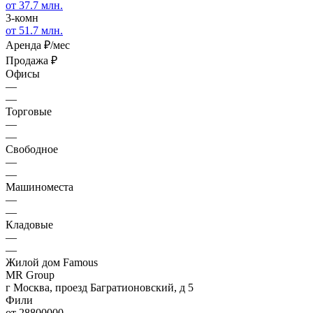
от 37.7 млн.
3-комн
от 51.7 млн.
Аренда
₽/мес
Продажа
₽
Офисы
—
—
Торговые
—
—
Свободное
—
—
Машиноместа
—
—
Кладовые
—
—
Жилой дом Famous
MR Group
г Москва, проезд Багратионовский, д 5
Фили
от 28800000